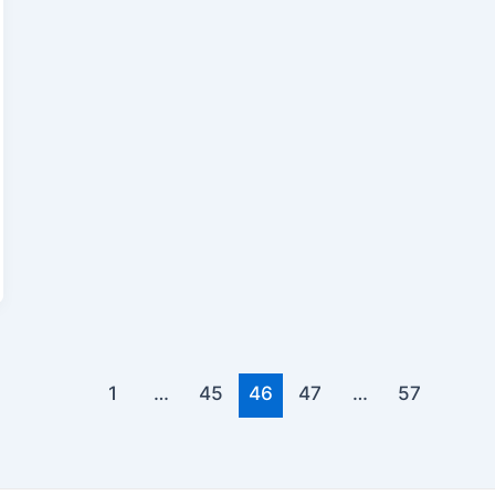
1
…
45
46
47
…
57