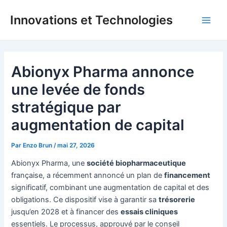
Aller
Innovations et Technologies
au
Main
contenu
Men
Abionyx Pharma annonce
une levée de fonds
stratégique par
augmentation de capital
Par
Enzo Brun
/
mai 27, 2026
Abionyx Pharma, une
société biopharmaceutique
française, a récemment annoncé un plan de
financement
significatif, combinant une augmentation de capital et des
obligations. Ce dispositif vise à garantir sa
trésorerie
jusqu’en 2028 et à financer des
essais cliniques
essentiels. Le processus, approuvé par le conseil