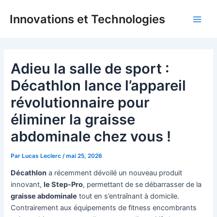
Aller
Innovations et Technologies
au
Main
contenu
Men
Adieu la salle de sport :
Décathlon lance l’appareil
révolutionnaire pour
éliminer la graisse
abdominale chez vous !
Par
Lucas Leclerc
/
mai 25, 2026
Décathlon
a récemment dévoilé un nouveau produit
innovant,
le Step-Pro
, permettant de se débarrasser de la
graisse abdominale
tout en s’entraînant à domicile.
Contrairement aux équipements de fitness encombrants