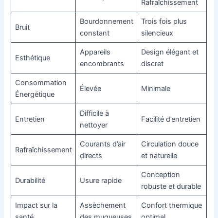
Rafraîchissement
Bourdonnement
Trois fois plus
Bruit
constant
silencieux
Appareils
Design élégant et
Esthétique
encombrants
discret
Consommation
Élevée
Minimale
Énergétique
Difficile à
Entretien
Facilité d’entretien
nettoyer
Courants d’air
Circulation douce
Rafraîchissement
directs
et naturelle
Conception
Durabilité
Usure rapide
robuste et durable
Impact sur la
Assèchement
Confort thermique
santé
des muqueuses
optimal