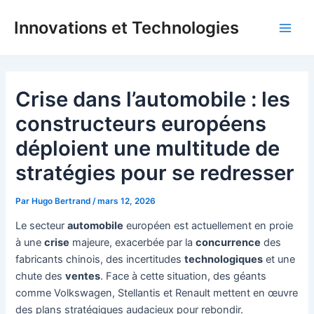
Aller
Innovations et Technologies
au
Main
contenu
Men
Crise dans l’automobile : les
constructeurs européens
déploient une multitude de
stratégies pour se redresser
Par
Hugo Bertrand
/
mars 12, 2026
Le secteur
automobile
européen est actuellement en proie
à une
crise
majeure, exacerbée par la
concurrence
des
fabricants chinois, des incertitudes
technologiques
et une
chute des
ventes
. Face à cette situation, des géants
comme Volkswagen, Stellantis et Renault mettent en œuvre
des plans stratégiques audacieux pour rebondir.