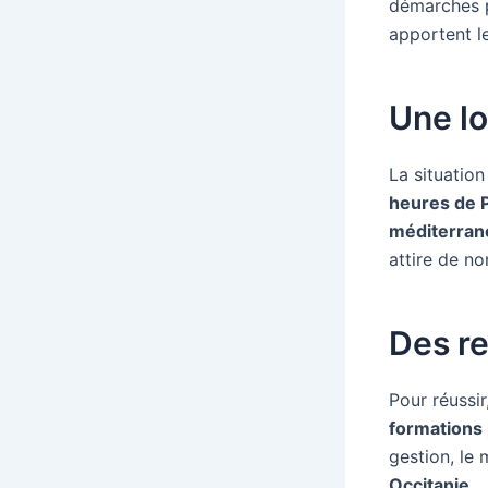
démarches p
apportent l
Une lo
La situatio
heures de P
méditerran
attire de no
Des re
Pour réussir
formations 
gestion, le
Occitanie
.