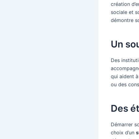
création d’
sociale et s
démontre so
Un sou
Des instit
accompagnem
qui aident à
ou des conse
Des ét
Démarrer son
choix d’un
s