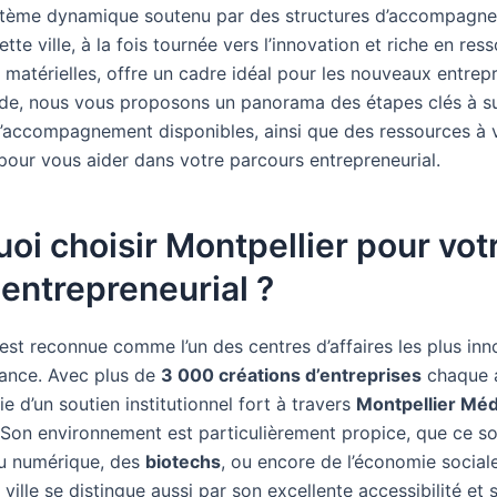
stème dynamique soutenu par des structures d’accompagn
ette ville, à la fois tournée vers l’innovation et riche en res
 matérielles, offre un cadre idéal pour les nouveaux entrep
de, nous vous proposons un panorama des étapes clés à su
d’accompagnement disponibles, ainsi que des ressources à 
 pour vous aider dans votre parcours entrepreneurial.
oi choisir Montpellier pour vot
 entrepreneurial ?
 est reconnue comme l’un des centres d’affaires les plus in
rance. Avec plus de
3 000 créations d’entreprises
chaque a
cie d’un soutien institutionnel fort à travers
Montpellier Méd
 Son environnement est particulièrement propice, que ce so
u numérique, des
biotechs
, ou encore de l’économie social
a ville se distingue aussi par son excellente accessibilité et 