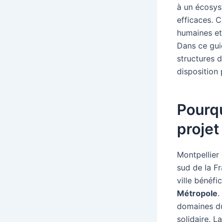
à un écosy
efficaces. C
humaines et
Dans ce gui
structures 
disposition
Pourqu
projet
Montpellier
sud de la F
ville bénéfi
Métropole
.
domaines d
solidaire. L