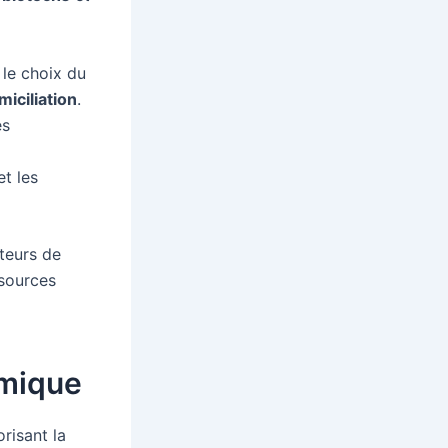
 le choix du
iciliation
.
es
et les
teurs de
sources
amique
orisant la