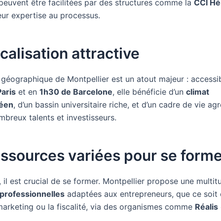
euvent être facilitées par des structures comme la
CCI Hé
eur expertise au processus.
calisation attractive
n géographique de Montpellier est un atout majeur : accessi
aris
et en
1h30 de Barcelone
, elle bénéficie d’un
climat
éen
, d’un bassin universitaire riche, et d’un cadre de vie ag
mbreux talents et investisseurs.
ssources variées pour se form
, il est crucial de se former. Montpellier propose une multi
professionnelles
adaptées aux entrepreneurs, que ce soit 
 marketing ou la fiscalité, via des organismes comme
Réalis