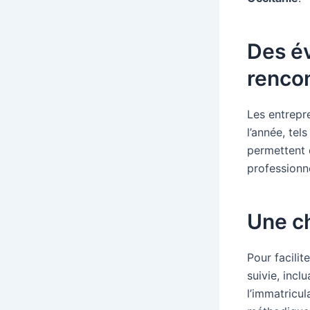
Des év
renco
Les entrepr
l’année, tel
permettent 
professionne
Une ch
Pour facilit
suivie, incl
l’immatricu