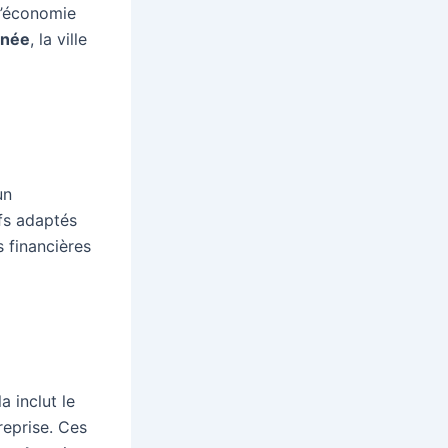
 l’économie
nnée
, la ville
un
fs adaptés
s financières
a inclut le
treprise. Ces