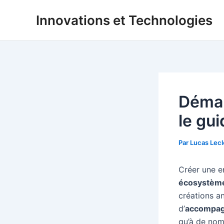
Aller
Innovations et Technologies
au
contenu
Démar
le gu
Par
Lucas Lec
Créer une e
écosystèm
créations an
d’
accompa
qu’à de nom