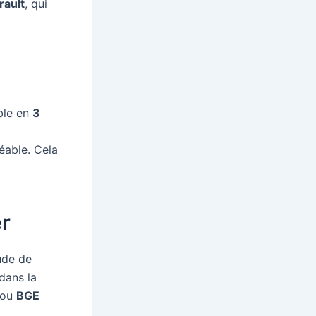
rault
, qui
ble en
3
réable. Cela
er
tude de
dans la
ou
BGE