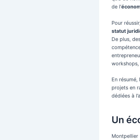
de l’
économi
Pour réussir
statut jurid
De plus, de
compétence
entrepreneur
workshops, 
En résumé, 
projets en 
dédiées à l
Un éc
Montpellier