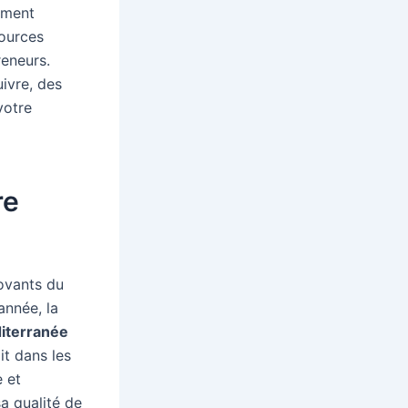
ement
sources
reneurs.
ivre, des
votre
re
novants du
nnée, la
iterranée
it dans les
e et
sa qualité de