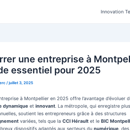
Innovation T
rer une entreprise à Montpell
ide essentiel pour 2025
lerc
/
juillet 3, 2025
ntreprise à Montpellier en 2025 offre l’avantage d’évoluer 
e dynamique
et
innovant
. La métropole, qui enregistre plu
nuelles, soutient les entrepreneurs grâce à des structures
gnement
variées, tels que la
CCI Hérault
et le
BIC Montpell
breux dispositifs adaptés aux secteurs du
numérique
, de