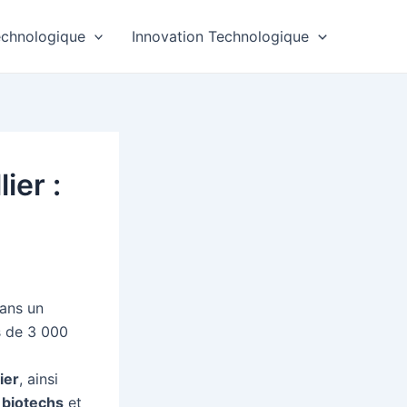
echnologique
Innovation Technologique
ier :
dans un
s de 3 000
ier
, ainsi
s
biotechs
et