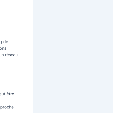
g de
ions
 un réseau
ut être
approche