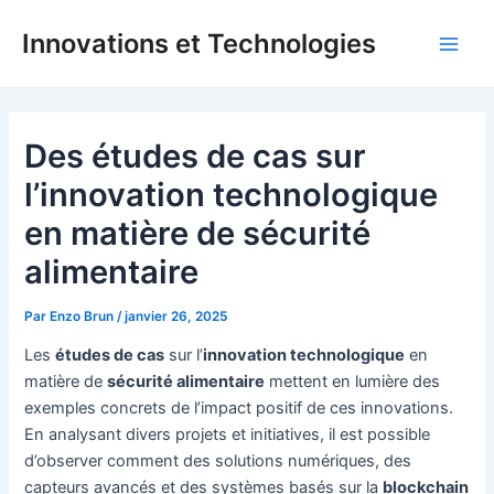
Aller
Innovations et Technologies
au
Main
contenu
Men
Des études de cas sur
l’innovation technologique
en matière de sécurité
alimentaire
Par
Enzo Brun
/
janvier 26, 2025
Les
études de cas
sur l’
innovation technologique
en
matière de
sécurité alimentaire
mettent en lumière des
exemples concrets de l’impact positif de ces innovations.
En analysant divers projets et initiatives, il est possible
d’observer comment des solutions numériques, des
capteurs avancés et des systèmes basés sur la
blockchain