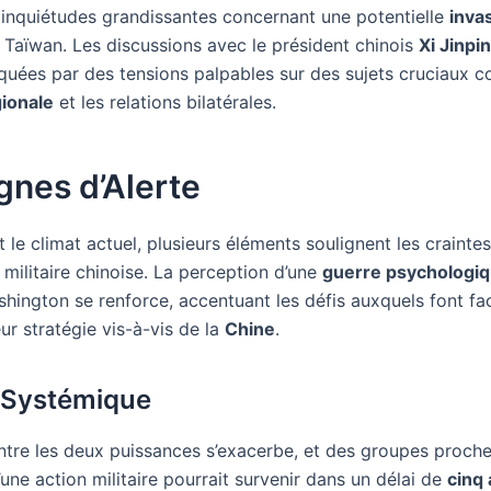
 inquiétudes grandissantes concernant une potentielle
inva
Taïwan. Les discussions avec le président chinois
Xi Jinpi
quées par des tensions palpables sur des sujets cruciaux 
gionale
et les relations bilatérales.
gnes d’Alerte
 le climat actuel, plusieurs éléments soulignent les craintes
 militaire chinoise. La perception d’une
guerre psychologi
hington se renforce, accentuant les défis auxquels font fac
ur stratégie vis-à-vis de la
Chine
.
é Systémique
 entre les deux puissances s’exacerbe, et des groupes proc
une action militaire pourrait survenir dans un délai de
cinq