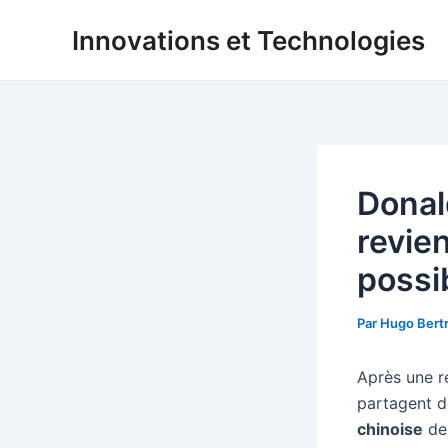
Aller
Innovations et Technologies
au
contenu
Donal
revie
possi
Par
Hugo Bert
Après une r
partagent d
chinoise
d