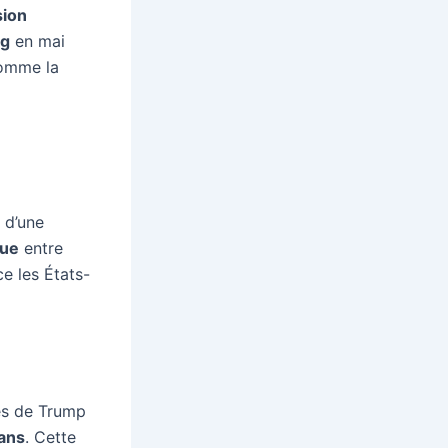
sion
ng
en mai
comme la
 d’une
que
entre
e les États-
hes de Trump
 ans
. Cette