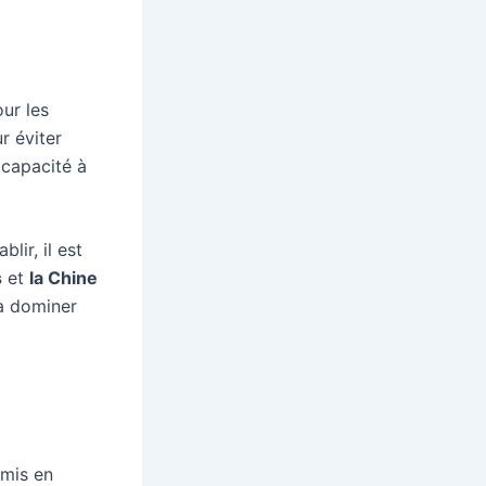
our les
r éviter
 capacité à
lir, il est
s
et
la Chine
à dominer
 mis en