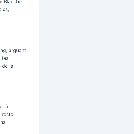
on Blanche
bles,
ing, arguant
 les
 de la
er à
 reste
ons