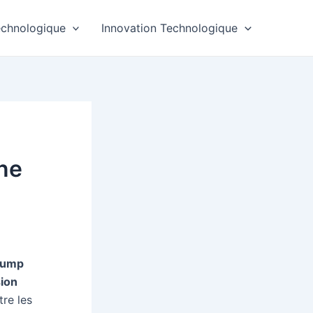
echnologique
Innovation Technologique
ne
rump
sion
tre les