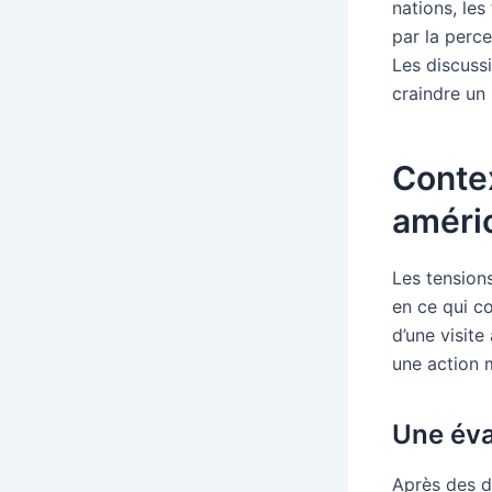
nations, les
par la perce
Les discuss
craindre un
Contex
améri
Les tension
en ce qui c
d’une visit
une action m
Une éva
Après des d