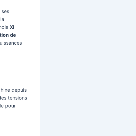
 ses
la
inois
Xi
tion de
puissances
Chine depuis
 des tensions
le pour