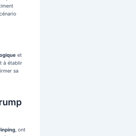
timent
scénario
logique
et
 à établir
firmer sa
Trump
Jinping
, ont