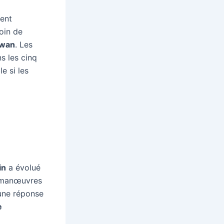
ent
oin de
ïwan
. Les
s les cinq
e si les
in
a évolué
s manœuvres
ne réponse
e