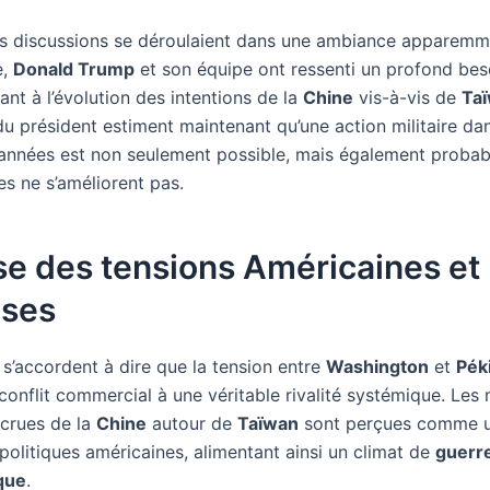
es discussions se déroulaient dans une ambiance apparemm
e,
Donald Trump
et son équipe ont ressenti un profond bes
ant à l’évolution des intentions de la
Chine
vis-à-vis de
Ta
du président estiment maintenant qu’une action militaire dan
années est non seulement possible, mais également probabl
es ne s’améliorent pas.
e des tensions Américaines et
ises
 s’accordent à dire que la tension entre
Washington
et
Pék
 conflit commercial à une véritable rivalité systémique. Le
ccrues de la
Chine
autour de
Taïwan
sont perçues comme u
politiques américaines, alimentant ainsi un climat de
guerr
que
.