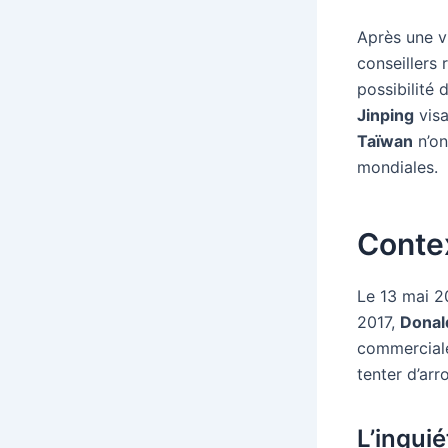
Après une v
conseillers
possibilité 
Jinping
visa
Taïwan
n’on
mondiales.
Contex
Le 13 mai 20
2017,
Donal
commerciale
tenter d’ar
L’inqui