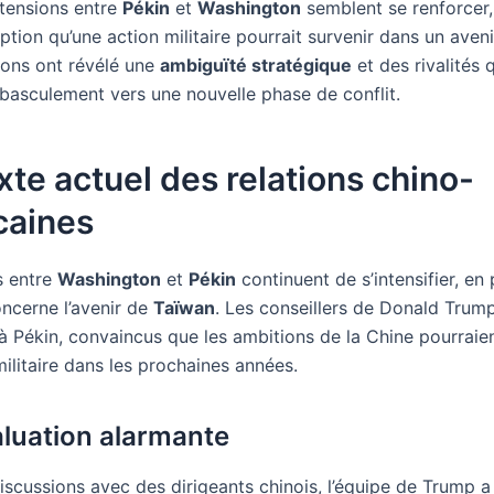
 tensions entre
Pékin
et
Washington
semblent se renforcer,
ption qu’une action militaire pourrait survenir dans un aven
ions ont révélé une
ambiguïté stratégique
et des rivalités 
 basculement vers une nouvelle phase de conflit.
te actuel des relations chino-
caines
s entre
Washington
et
Pékin
continuent de s’intensifier, en 
oncerne l’avenir de
Taïwan
. Les conseillers de Donald Trum
e à Pékin, convaincus que les ambitions de la Chine pourrai
ilitaire dans les prochaines années.
luation alarmante
iscussions avec des dirigeants chinois, l’équipe de Trump 