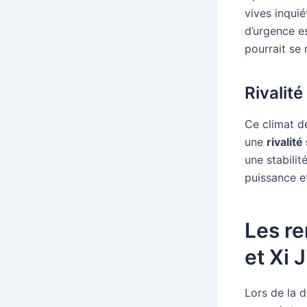
vives inquié
d’urgence e
pourrait se 
Rivalit
Ce climat d
une
rivalit
une stabilit
puissance et
Les r
et Xi 
Lors de la 