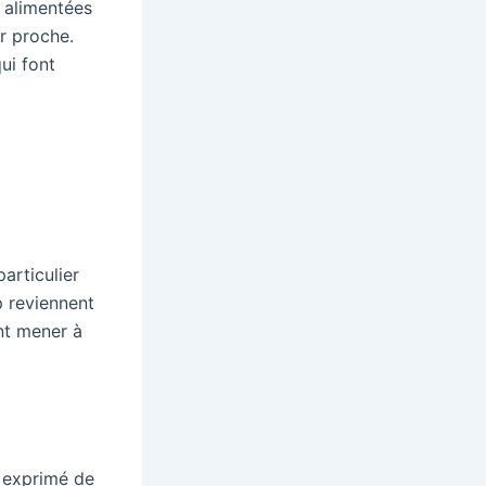
 alimentées
ir proche.
qui font
particulier
p reviennent
ent mener à
a exprimé de