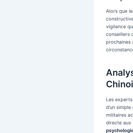
Alors que l
constructiv
vigilance qu
conseillers 
prochaines 
circonstanc
Analys
Chino
Les experts
d’un simple
militaires a
directe aux 
psychologi