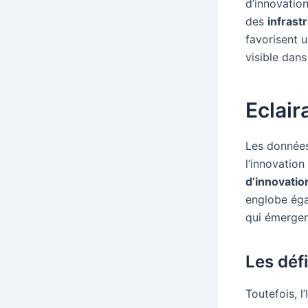
d’innovatio
des
infrast
favorisent u
visible dans
Eclair
Les données
l’innovatio
d’innovatio
englobe ég
qui émergen
Les déf
Toutefois, 