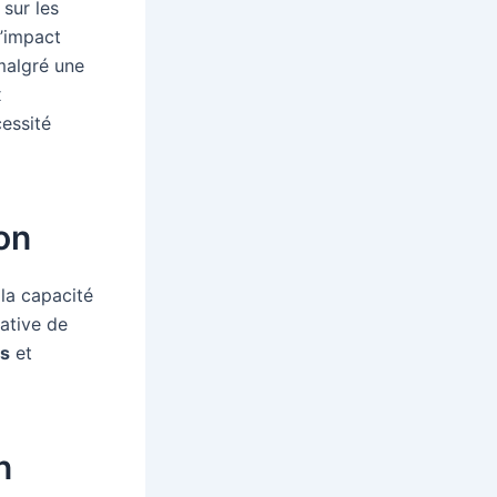
sur les
l’impact
malgré une
x
essité
ion
 la capacité
ative de
es
et
n