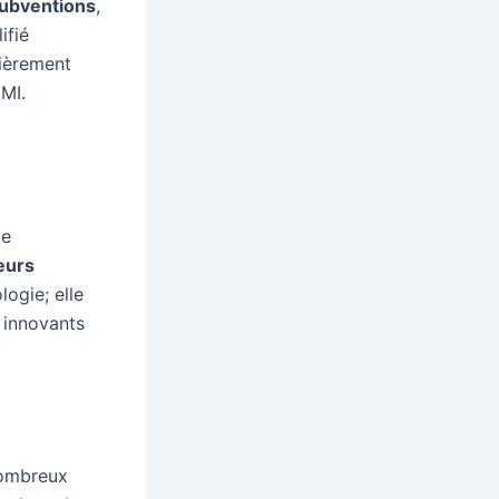
ubventions
,
ifié
lièrement
IMI.
de
eurs
logie; elle
innovants
nombreux