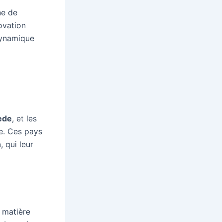
ne de
ovation
dynamique
ède
, et les
te. Ces pays
n
, qui leur
 matière