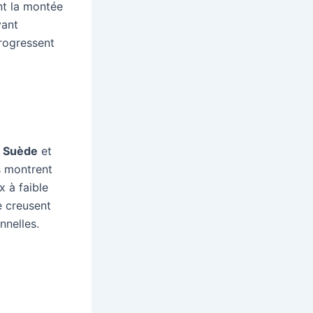
nt la montée
vant
rogressent
a
Suède
et
s montrent
x à faible
e creusent
nnelles.