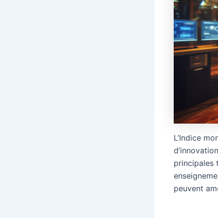
L’Indice mon
d’innovation
principales 
enseignemen
peuvent amé