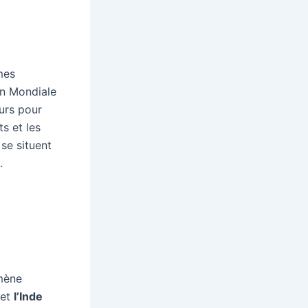
mes
on Mondiale
eurs pour
s et les
se situent
.
omène
et
l’Inde