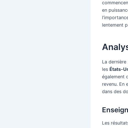
commencent 
en puissanc
l’importanc
lentement pa
Analys
La dernière
les
États-U
également d
revenu. En 
dans des dom
Enseign
Les résultat