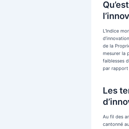
Qu’est
l’inno
L’Indice mon
d’innovatio
de la Propri
mesurer la p
faiblesses 
par rapport 
Les te
d’inno
Au fil des a
cantonné au