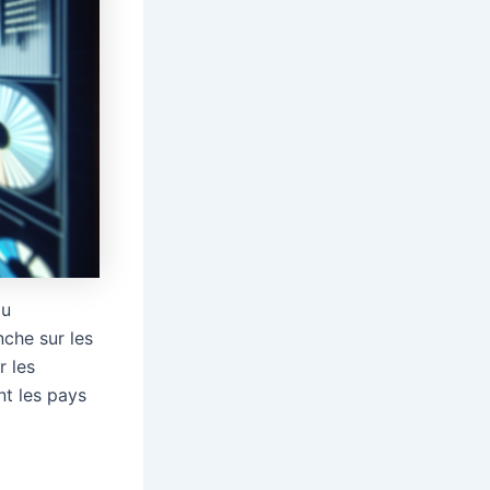
au
nche sur les
r les
t les pays