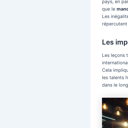
pays, en par
que le
manq
Les inégali
répercutent
Les impl
Les leçons t
internationa
Cela impliq
les talents 
dans le lon