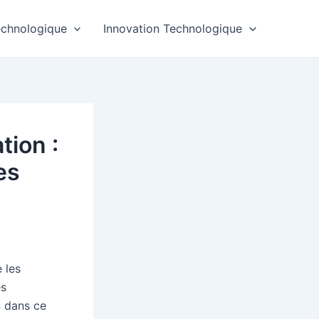
echnologique
Innovation Technologique
tion :
es
 les
es
s
dans ce