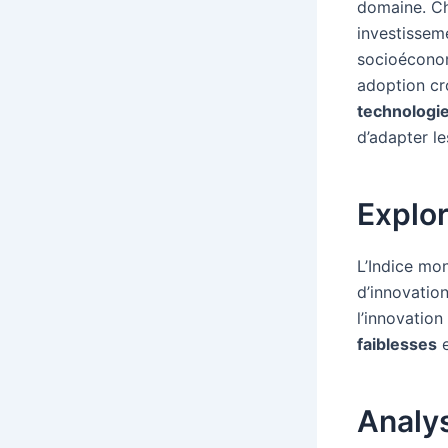
domaine. Ch
investissem
socioéconom
adoption cro
technologie
d’adapter le
Explor
L’Indice mon
d’innovatio
l’innovation
faiblesses
e
Analys