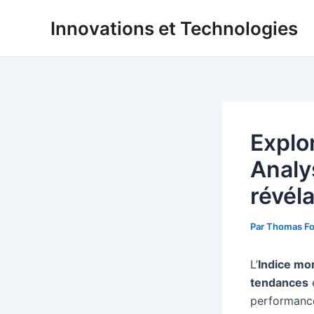
Aller
Innovations et Technologies
au
contenu
Explor
Analy
révél
Par
Thomas Fo
L’
Indice mon
tendances
e
performanc