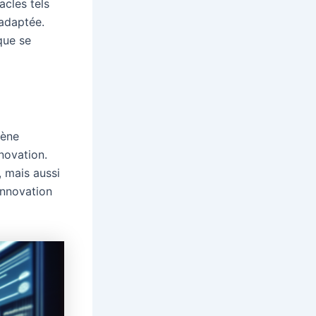
acles tels
adaptée.
que se
cène
nnovation.
, mais aussi
’innovation