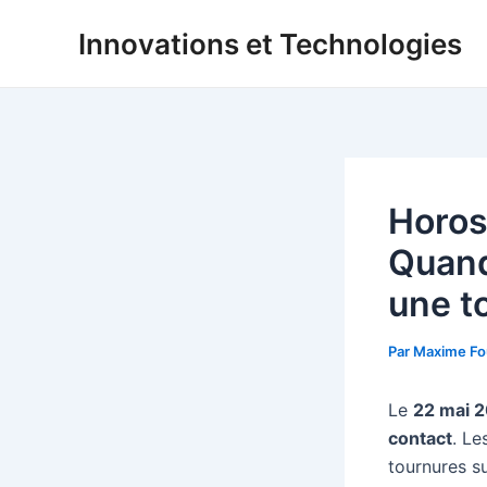
Aller
Innovations et Technologies
au
contenu
Horos
Quand
une t
Par
Maxime Fo
Le
22 mai 
contact
. Le
tournures s