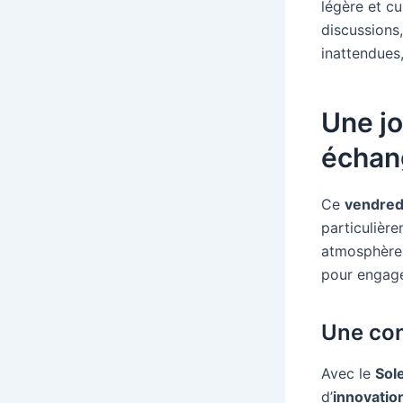
légère et cu
discussions
inattendues
Une j
échan
Ce
vendred
particulièr
atmosphères
pour engage
Une con
Avec le
Sole
d’
innovatio