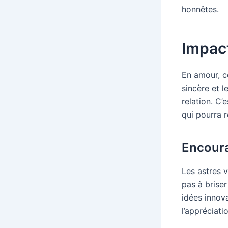
honnêtes.
Impact
En amour, ce
sincère et 
relation. C’
qui pourra r
Encoura
Les astres 
pas à brise
idées innova
l’appréciati