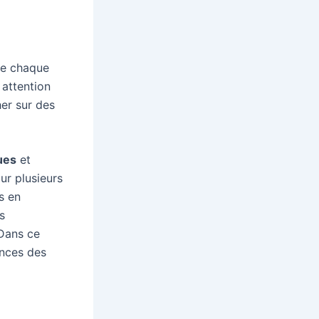
 de chaque
 attention
her sur des
ues
et
ur plusieurs
s en
s
 Dans ce
nces des