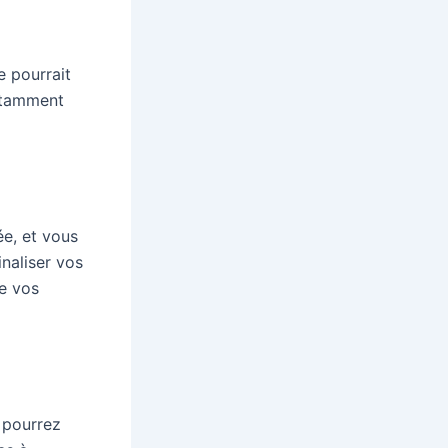
 pourrait
notamment
ée, et vous
inaliser vos
de vos
 pourrez