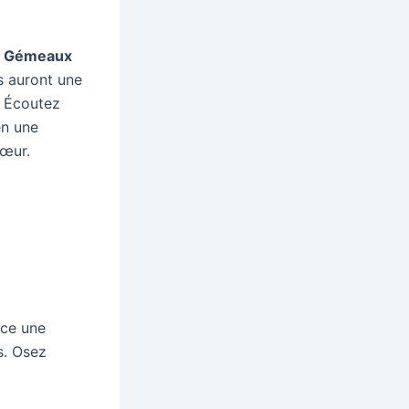
n
Gémeaux
s auront une
. Écoutez
en une
cœur.
nce une
s. Osez