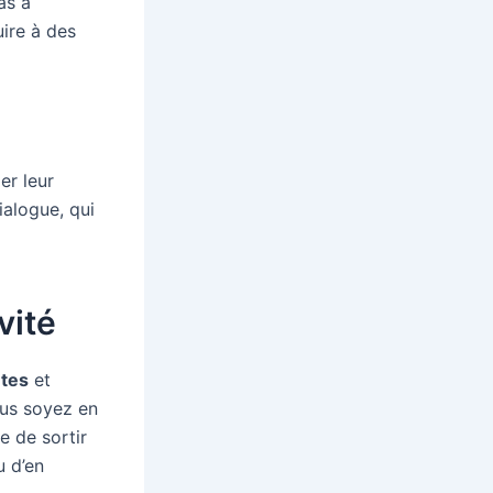
as à
uire à des
er leur
ialogue, qui
vité
tes
et
ous soyez en
e de sortir
u d’en