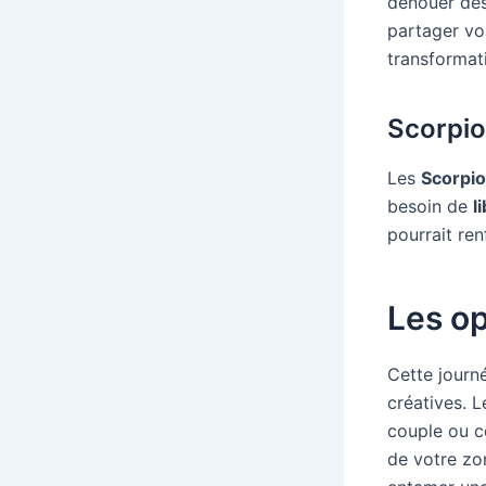
dénouer des
partager vo
transformat
Scorpi
Les
Scorpi
besoin de
l
pourrait ren
Les op
Cette journ
créatives. 
couple ou cé
de votre zo