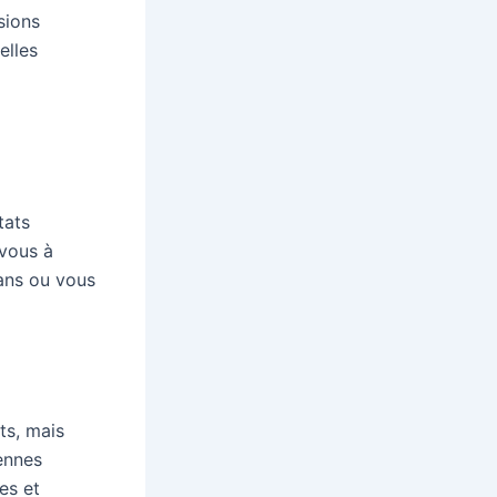
sions
elles
tats
-vous à
ans ou vous
ts, mais
iennes
es et