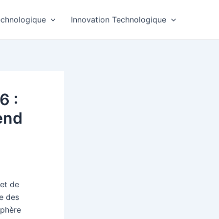
echnologique
Innovation Technologique
6 :
end
et de
re des
sphère