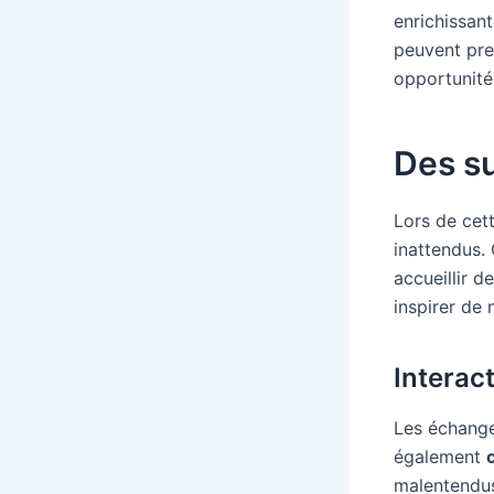
enrichissant
peuvent pre
opportunité
Des su
Lors de cett
inattendus. 
accueillir d
inspirer de 
Interac
Les échange
également
malentendus