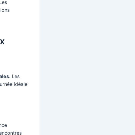
 Les
tions
ux
ales
. Les
urnée idéale
nce
rencontres