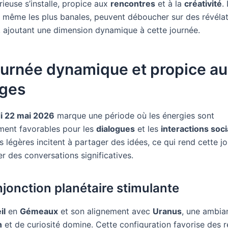
rieuse s’installe, propice aux
rencontres
et à la
créativité
.
, même les plus banales, peuvent déboucher sur des révéla
, ajoutant une dimension dynamique à cette journée.
ournée dynamique et propice a
ges
i 22 mai 2026
marque une période où les énergies sont
ement favorables pour les
dialogues
et les
interactions soci
 légères incitent à partager des idées, ce qui rend cette jo
r des conversations significatives.
jonction planétaire stimulante
il
en
Gémeaux
et son alignement avec
Uranus
, une ambia
n
et de curiosité domine. Cette configuration favorise des 