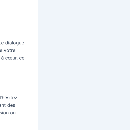
 Le dialogue
e votre
t à cœur, ce
’hésitez
ant des
ssion ou