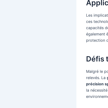
Applic
Les implica
ces technolo
capacités de
également ê
protection d
Défis 
Malgré le po
relevés. La
précision s
la nécessité
environneme