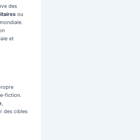
lève des
itaires
ou
 mondiale.
on
ale et
propre
e-fiction.
e
,
r des cibles