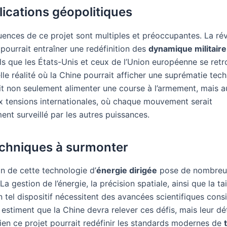
lications géopolitiques
ences de ce projet sont multiples et préoccupantes. La rév
pourrait entraîner une redéfinition des
dynamique militaire
ls que les États-Unis et ceux de l’Union européenne se ret
le réalité où la Chine pourrait afficher une suprématie tec
it non seulement alimenter une course à l’armement, mais a
 tensions internationales, où chaque mouvement serait
nt surveillé par les autres puissances.
echniques à surmonter
on de cette technologie d’
énergie dirigée
pose de nombreux
a gestion de l’énergie, la précision spatiale, ainsi que la tail
n tel dispositif nécessitent des avancées scientifiques cons
 estiment que la Chine devra relever ces défis, mais leur d
ien ce projet pourrait redéfinir les standards modernes de