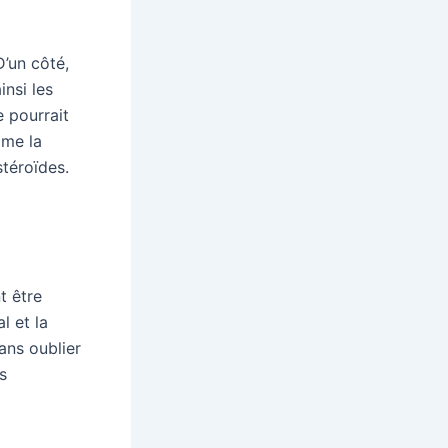
D’un côté,
insi les
e pourrait
mme la
stéroïdes.
t être
l et la
ans oublier
s