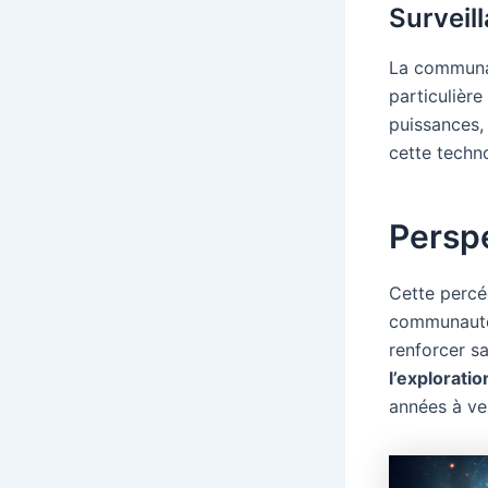
Surveil
La communau
particulièr
puissances,
cette techno
Perspe
Cette percée
communauté 
renforcer s
l’exploratio
années à ven