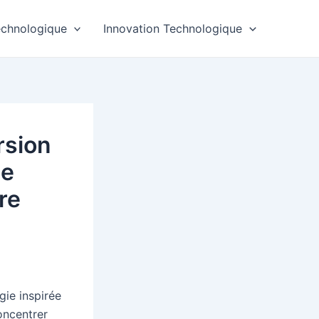
echnologique
Innovation Technologique
rsion
ée
re
ie inspirée
ncentrer