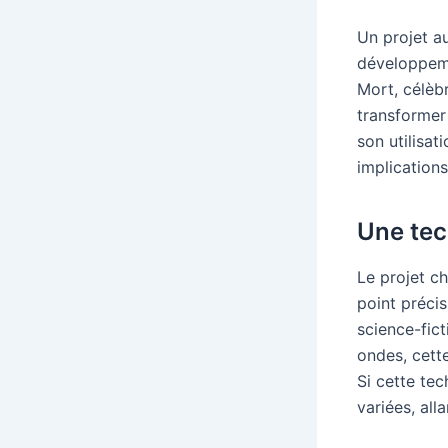
Un projet au
développeme
Mort, célèb
transformer
son utilisati
implications
Une tec
Le projet c
point précis
science-fict
ondes, cette
Si cette tec
variées, all