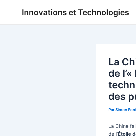
Aller
Innovations et Technologies
au
contenu
La Ch
de l’«
techno
des p
Par
Simon Fon
La Chine fa
de l’
Étoile d