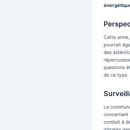
énergétiqu
Perspec
Cette arme,
pourrait éga
des astéroïd
répercussio
questions ét
de ce type.
Surveill
La communau
concernant c
conduit à d
d’établir de