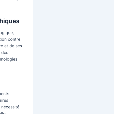
thiques
logique,
tion contre
re et de ses
e des
chnologies
ments
aires
a nécessité
lles