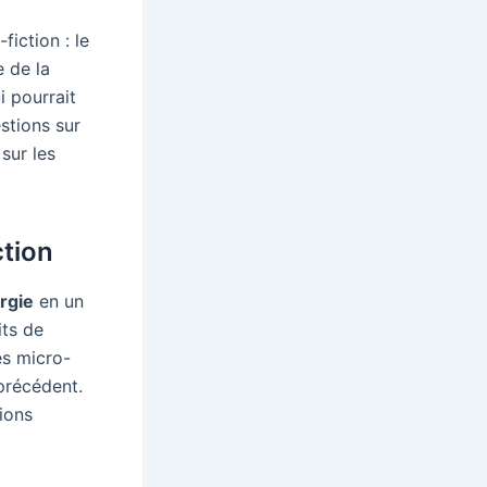
fiction : le
e de la
i pourrait
stions sur
 sur les
ction
rgie
en un
its de
es micro-
 précédent.
tions