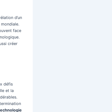
élation d’un
mondiale.
rouvent face
hnologique.
ussi créer
 défis
le et la
idérables.
étermination
technologie