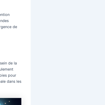
ention
andes
ergence de
sein de la
eulement
voies pour
bale dans les