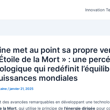
Innovation T
ine met au point sa propre ve
 Étoile de la Mort » : une perc
logique qui redéfinit l’équilib
uissances mondiales
taine
/
janvier 21, 2025
it des avancées remarquables en développant une technolog
e la Mort
, qui utilise le principe de
l’énergie dirigée
pour co