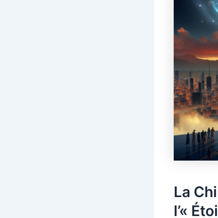
La Chi
l’« Éto