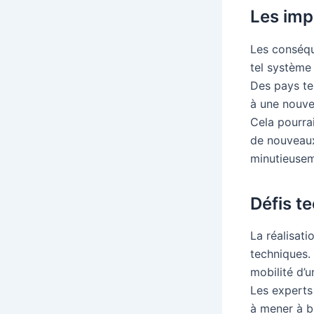
Les imp
Les conséqu
tel système 
Des pays te
à une nouvel
Cela pourra
de nouveaux
minutieuseme
Défis t
La réalisati
techniques. L
mobilité d’u
Les experts
à mener à b