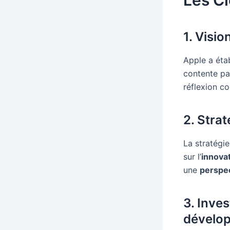
Les Cl
1. Visio
Apple a éta
contente pa
réflexion c
2. Strat
La stratégi
sur l’
innova
une
perspe
3. Inve
dévelo