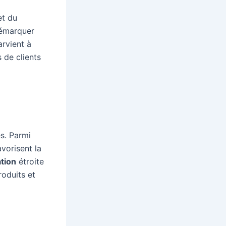
t du
 démarquer
arvient à
 de clients
ès. Parmi
avorisent la
ation
étroite
roduits et