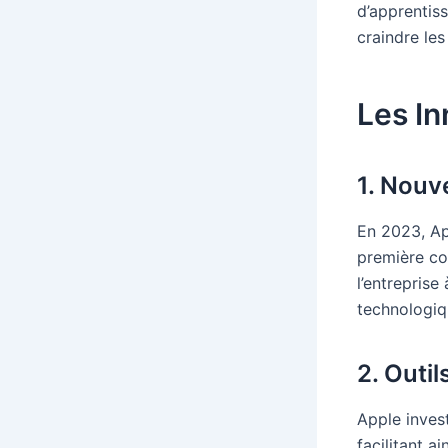
d’apprentiss
craindre les
Les I
1. Nouv
En 2023, Ap
première c
l’entreprise
technologiq
2. Outi
Apple inves
facilitant a