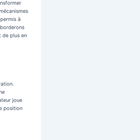
ansformer
s mécanismes
t permis à
aborderons
t de plus en
ation.
une
ateur joue
e position