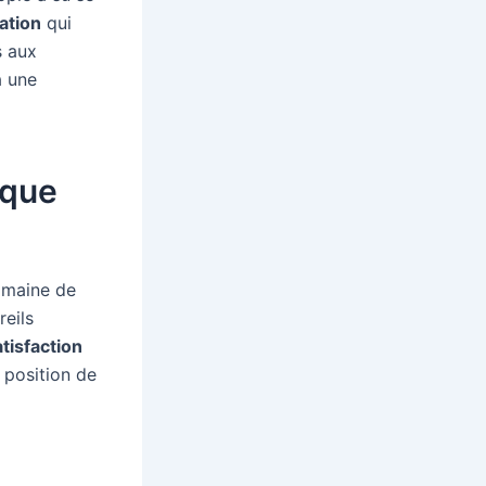
ation
qui
s aux
à une
ique
omaine de
reils
atisfaction
 position de