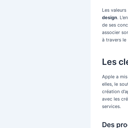
Les valeurs 
design
. L’e
de ses conc
associer son
à travers l
Les cl
Apple a mis
elles, le so
création d’
avec les cr
services.
Des pro