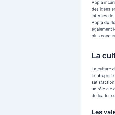
Apple incar
des idées e
internes de 
Apple de de
également l
plus concurr
La cul
La culture 
L’entreprise
satisfactio
un rôle clé 
de leader s
Les val