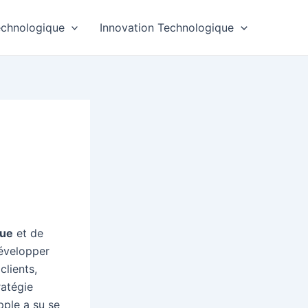
echnologique
Innovation Technologique
que
et de
développer
clients,
atégie
pple a su se