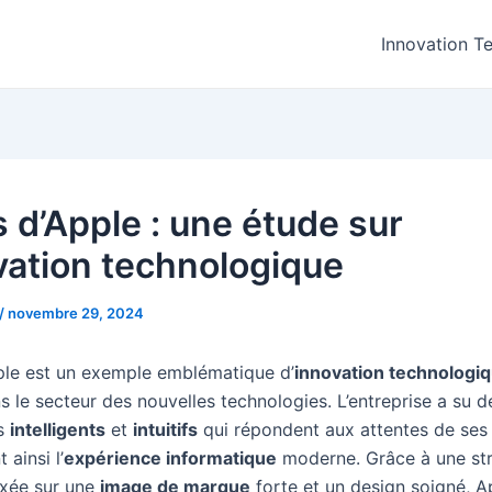
Innovation T
s d’Apple : une étude sur
ovation technologique
/
novembre 29, 2024
ple est un exemple emblématique d’
innovation technologi
s le secteur des nouvelles technologies. L’entreprise a su 
ts
intelligents
et
intuitifs
qui répondent aux attentes de ses 
 ainsi l’
expérience informatique
moderne. Grâce à une str
xée sur une
image de marque
forte et un design soigné, A