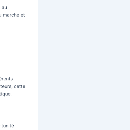
 au
du marché et
érents
teurs, cette
tique.
tunité