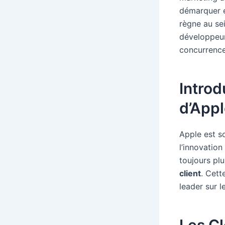
démarquer e
règne au se
développeurs
concurrence 
Introd
d’App
Apple est s
l’innovatio
toujours pl
client
. Cett
leader sur 