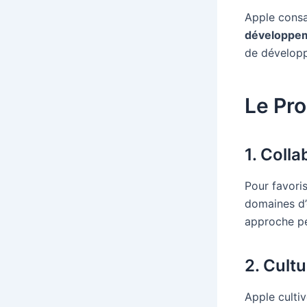
Apple consa
développe
de développ
Le Pro
1. Colla
Pour favori
domaines d’
approche pe
2. Cultu
Apple culti