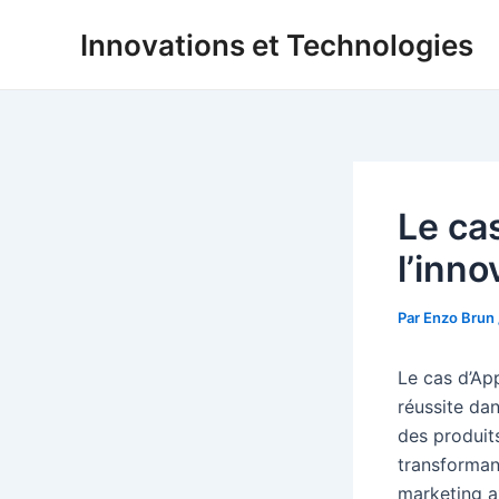
Aller
Innovations et Technologies
au
contenu
Le ca
l’inn
Par
Enzo Brun
Le cas d’Ap
réussite dan
des produi
transformant
marketing a