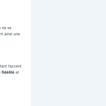
e ne se
nt ainsi une
ant l’accent
e
fidélité
et