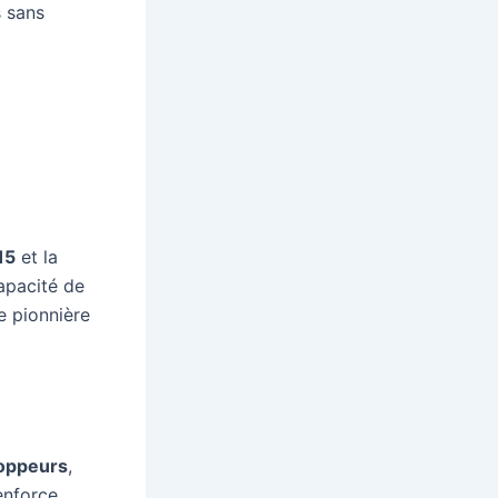
s sans
15
et la
apacité de
e pionnière
oppeurs
,
renforce