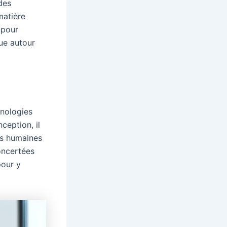
des
matière
 pour
que autour
hnologies
ception, il
rs humaines
oncertées
pour y