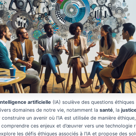
intelligence artificielle
(IA) soulève des questions éthiques 
ivers domaines de notre vie, notamment la
santé
, la
justic
 construire un avenir où l’IA est utilisée de manière éthique, 
e comprendre ces enjeux et d’œuvrer vers une technologie 
explore les défis éthiques associés à l’IA et propose des so