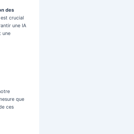
on des
est crucial
antir une IA
t une
notre
 mesure que
 de ces