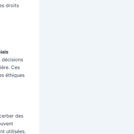
es droits
iais
 décisions
ière. Ces
es éthiques
acerber des
euvent
t utilisées.