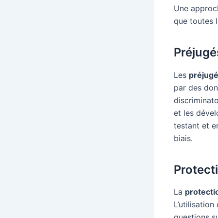
Une approch
que toutes 
Préjugé
Les
préjugé
par des don
discriminato
et les déve
testant et e
biais.
Protect
La
protect
L’utilisati
questions s