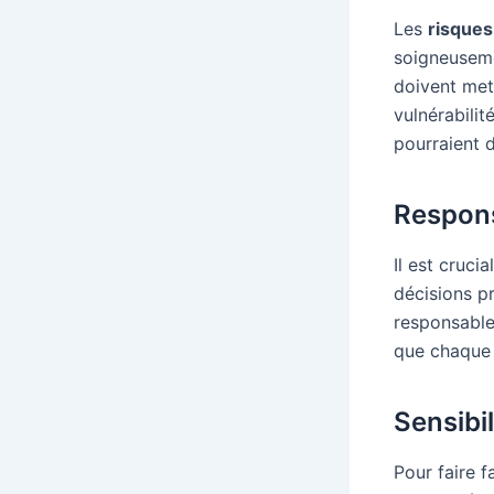
Les
risques 
soigneuseme
doivent met
vulnérabili
pourraient d
Respons
Il est cruci
décisions pr
responsable
que chaque 
Sensibi
Pour faire f