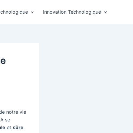
echnologique
Innovation Technologique
ce
de notre vie
IA se
ble
et
sûre
,