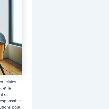
cruciales
e
, et le
il est
responsable.
lutions pour