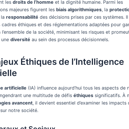
nt les
droits de l’homme
et la dignité humaine. Parmi les
ons majeures figurent les
biais algorithmiques
, la
protecti
 la
responsabilité
des décisions prises par ces systèmes. Il 
es cadres éthiques et des réglementations adaptées pour gar
à l’ensemble de la société, minimisant les risques et promeu
 une
diversité
au sein des processus décisionnels.
jeux Éthiques de l’Intelligence
ielle
e artificielle
(IA) influence aujourd’hui tous les aspects de 
engendrant une multitude de défis
éthiques
significatifs. À
ogies avancent
, il devient essentiel d’examiner les impacts
sur notre société.
oraux et Sociaux