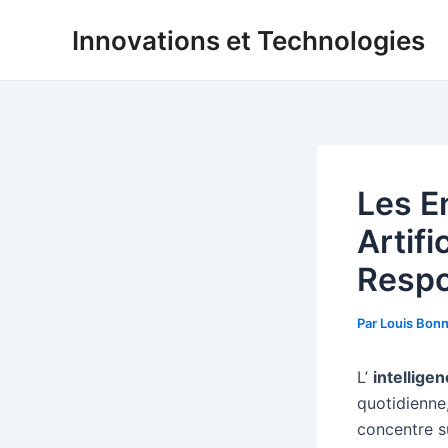
Aller
Innovations et Technologies
au
contenu
Les En
Artifi
Respo
Par
Louis Bon
L’
intelligen
quotidienne
concentre s