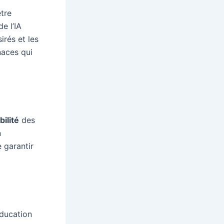
être
e l’IA
irés et les
naces qui
ilité
des
n
 garantir
ducation