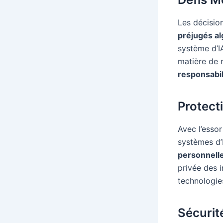
Les décisio
préjugés a
système d’I
matière de r
responsabil
Protect
Avec l’essor 
systèmes d’
personnell
privée des 
technologie
Sécurit