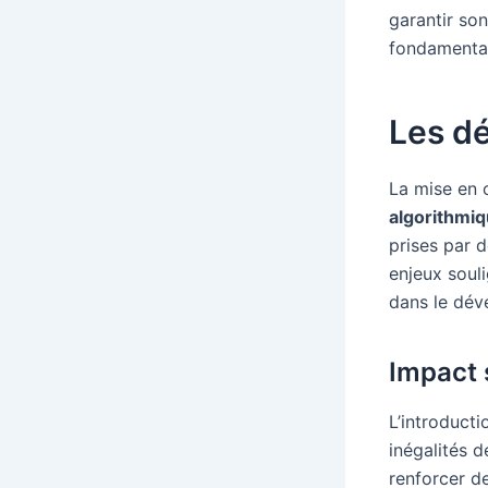
garantir so
fondamenta
Les dé
La mise en œ
algorithmi
prises par 
enjeux soul
dans le dév
Impact 
L’introducti
inégalités d
renforcer d