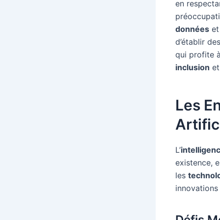
en respecta
préoccupati
données
et
d’établir d
qui profite 
inclusion
et
Les En
Artific
L’
intelligenc
existence, 
les
technol
innovations 
Défis M