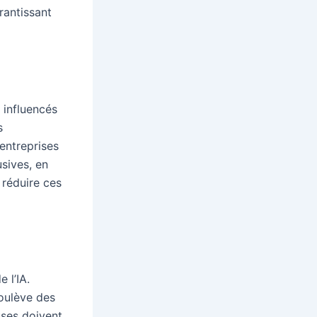
rantissant
 influencés
s
 entreprises
sives, en
 réduire ces
 l’IA.
soulève des
uses doivent