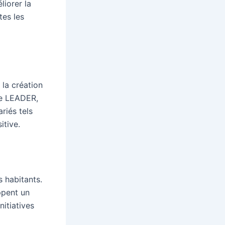
liorer la
tes les
la création
le LEADER,
riés tels
itive.
s habitants.
ppent un
itiatives