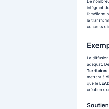
De nombreuse
intégrant d
l’améliorat
la transfor
concrets d’i
Exemp
La diffusio
adéquat. D
Territoires
mettant à d
que le
LEA
création d’e
Soutien