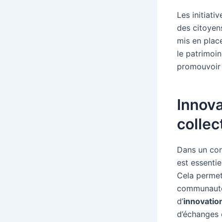
Les initiati
des citoyens
mis en place
le patrimoin
promouvoir
Innova
collec
Dans un con
est essentiel
Cela permet 
communauté,
d’
innovatio
d’échanges e