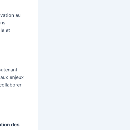
ovation au
ins
le et
soutenant
 aux enjeux
collaborer
sation des