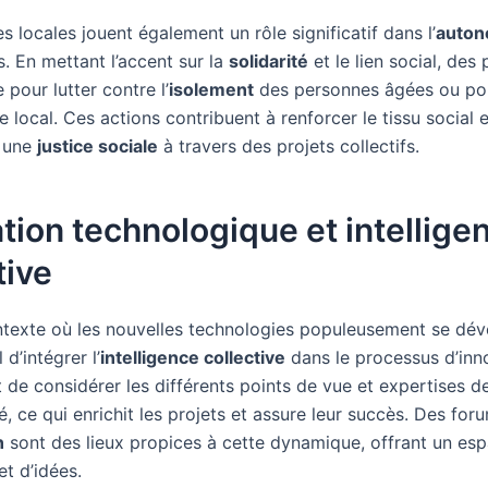
ves locales jouent également un rôle significatif dans l’
auton
. En mettant l’accent sur la
solidarité
et le lien social, des 
 pour lutter contre l’
isolement
des personnes âgées ou pou
e local. Ces actions contribuent à renforcer le tissu social e
 une
justice sociale
à travers des projets collectifs.
tion technologique et intellige
tive
texte où les nouvelles technologies populeusement se déve
 d’intégrer l’
intelligence collective
dans le processus d’inn
de considérer les différents points de vue et expertises de
 ce qui enrichit les projets et assure leur succès. Des for
n
sont des lieux propices à cette dynamique, offrant un es
t d’idées.