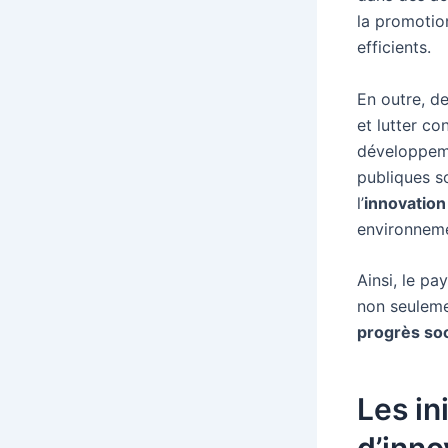
la promotion
efficients.
En outre, de
et lutter c
développeme
publiques s
l’
innovation
environneme
Ainsi, le pa
non seuleme
progrès soc
Les in