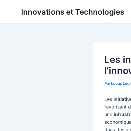
Aller
Innovations et Technologies
au
contenu
Les in
l’inno
Par
Lucas Lec
Les
initiati
favorisant 
une
infrast
économique 
dans des act