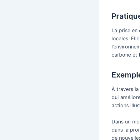
Pratiqu
La prise en 
locales. El
l’environnem
carbone et 
Exemple
À travers l
qui amélior
actions illu
Dans un mon
dans la prom
de nouvelle