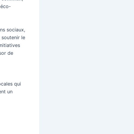
 éco-
ens sociaux,
 soutenir le
nitiatives
sor de
ocales qui
ent un