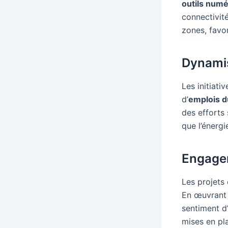
outils num
connectivit
zones, favor
Dynamis
Les initiativ
d’
emplois d
des efforts 
que l’énerg
Engage
Les projets
En œuvrant 
sentiment d
mises en pl