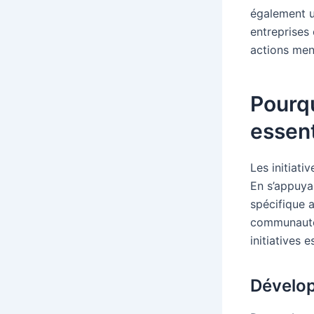
également u
entreprises 
actions mené
Pourqu
essent
Les initiati
En s’appuya
spécifique 
communauté 
initiatives 
Dévelop