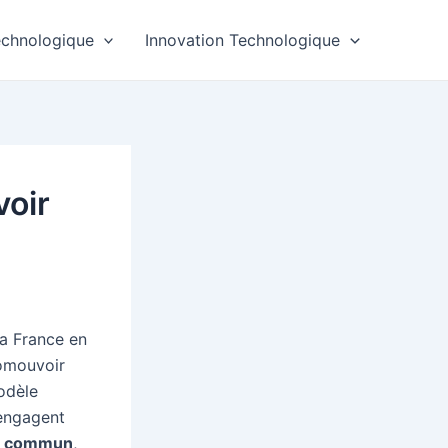
echnologique
Innovation Technologique
voir
la France en
romouvoir
modèle
’engagent
en commun
,