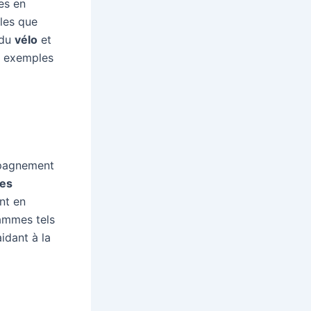
es en
lles que
 du
vélo
et
s exemples
mpagnement
des
ent en
ammes tels
idant à la