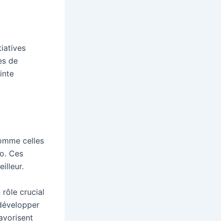
iatives
es de
inte
 comme celles
o. Ces
illeur.
 rôle crucial
 développer
avorisent