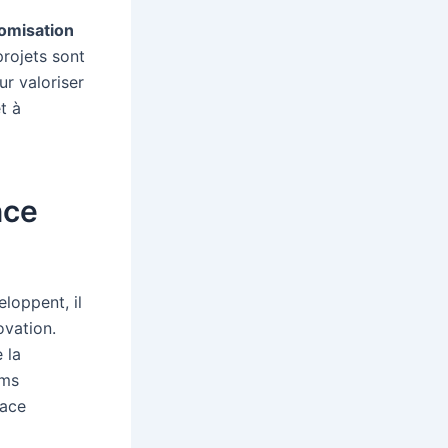
omisation
projets sont
r valoriser
t à
nce
loppent, il
ovation.
 la
ums
pace