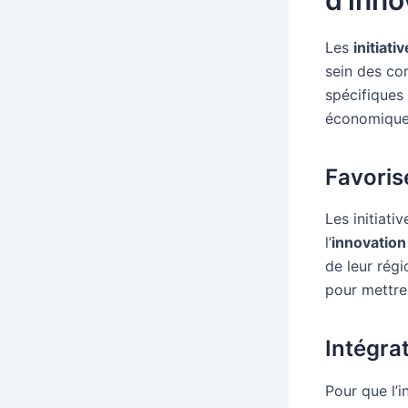
d’inno
Les
initiati
sein des co
spécifiques 
économique
Favoris
Les initiati
l’
innovation
de leur régi
pour mettre
Intégra
Pour que l’i