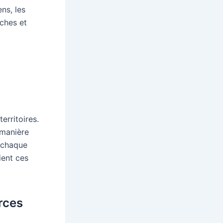
ns, les
oches et
erritoires.
 manière
 chaque
ient ces
rces