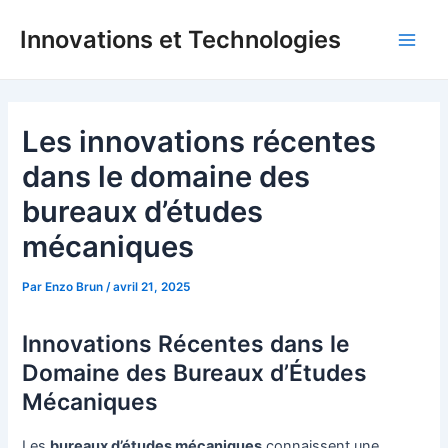
Aller
Innovations et Technologies
au
Main
contenu
Men
Les innovations récentes
dans le domaine des
bureaux d’études
mécaniques
Par
Enzo Brun
/
avril 21, 2025
Innovations Récentes dans le
Domaine des Bureaux d’Études
Mécaniques
Les
bureaux d’études mécaniques
connaissent une