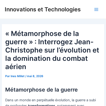
Aller
Innovations et Technologies
au
Main
contenu
Men
« Métamorphose de la
guerre » : Interrogez Jean-
Christophe sur l’évolution et
la domination du combat
aérien
Par
Ines Millet
/
mai 8, 2026
Métamorphose de la guerre
Dans un monde en perpétuelle évolution, la guerre a subi
de profondes
transformations
, notamment avec