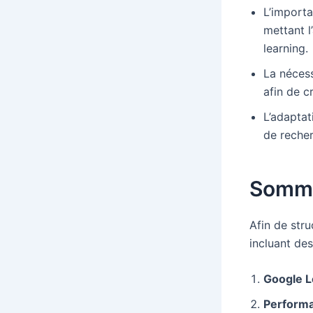
L’import
mettant l
learning.
La nécess
afin de 
L’adapta
de recher
Somma
Afin de stru
incluant des
Google L
Performa