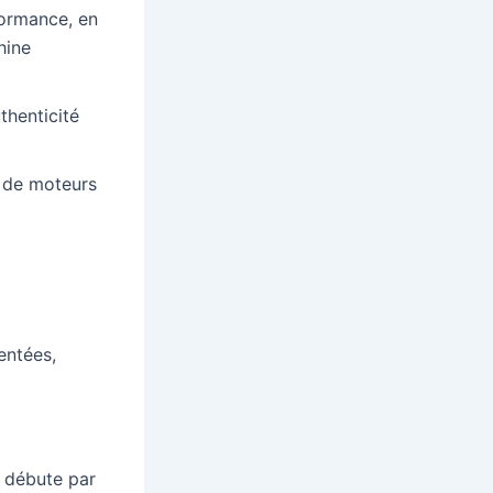
ormance, en
hine
uthenticité
se de moteurs
entées,
 débute par