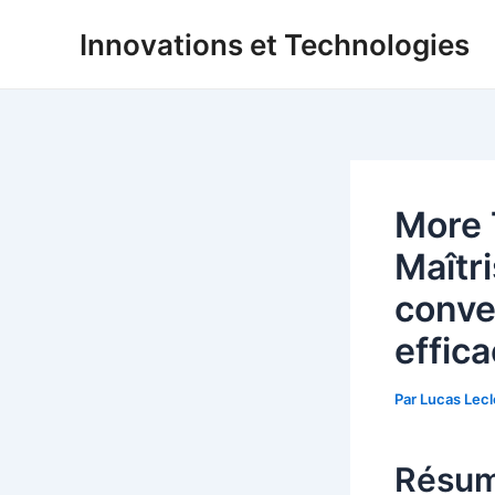
Aller
Innovations et Technologies
au
contenu
More 
Maîtri
conve
effic
Par
Lucas Lec
Résum