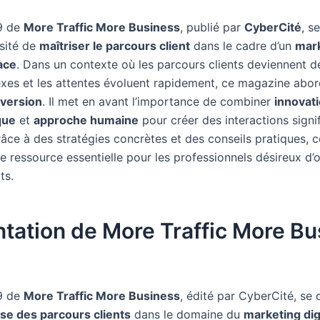
9 de
More Traffic More Business
, publié par
CyberCité
, s
ssité de
maîtriser le parcours client
dans le cadre d’un
mar
cace
. Dans un contexte où les parcours clients deviennent d
xes et les attentes évoluent rapidement, ce magazine abord
version
. Il met en avant l’importance de combiner
innovat
que
et
approche humaine
pour créer des interactions signif
râce à des stratégies concrètes et des conseils pratiques, 
e ressource essentielle pour les professionnels désireux d’
ts.
tation de More Traffic More Bu
9 de
More Traffic More Business
, édité par CyberCité, se
ise des parcours clients
dans le domaine du
marketing dig