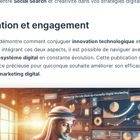
 entre
Social Search
et créativité dans vos stratégies digita
ation et engagement
démontre comment conjuguer
innovation technologique
et
 intégrant ces deux aspects, il est possible de naviguer av
système digital
en constante évolution. Cette publication 
ce précieuse pour quiconque souhaite améliorer son efficac
marketing digital
.