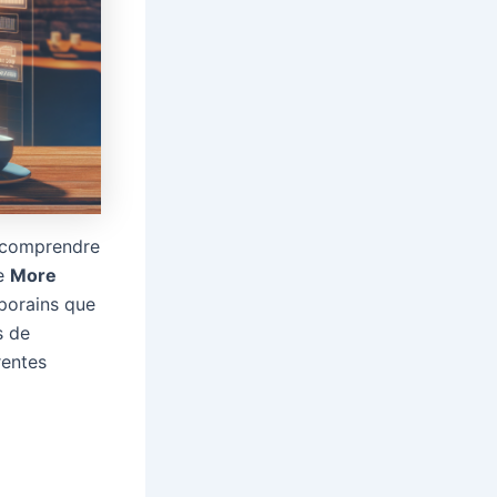
e comprendre
de
More
porains que
s de
rentes