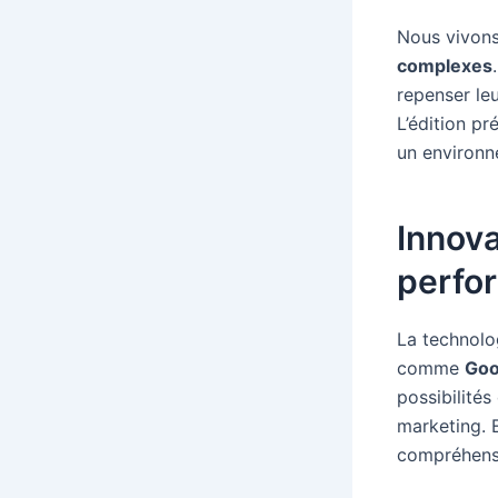
Nous vivons
complexes
repenser le
L’édition p
un environn
Innov
perfo
La technolog
comme
Goo
possibilité
marketing. 
compréhensi