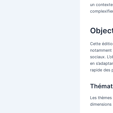
un contexte
complexifie
Object
Cette éditi
notamment l
sociaux. L’o
en s’adaptan
rapide des 
Thémat
Les thèmes 
dimensions c