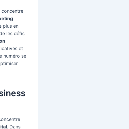
e concentre
keting
e plus en
e les défis
ion
icatives et
ce numéro se
optimiser
siness
 concentre
ital
. Dans