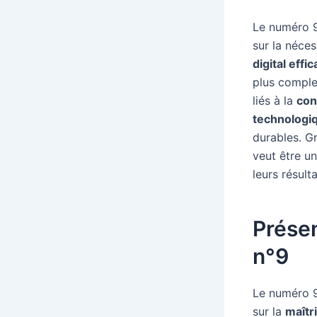
Le numéro 
sur la néce
digital effi
plus comple
liés à la
con
technologi
durables. G
veut être un
leurs résulta
Présen
n°9
Le numéro 
sur la
maîtr