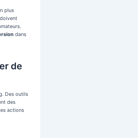
n plus
 doivent
mmateurs.
rsion
dans
er de
g. Des outils
ent des
les actions