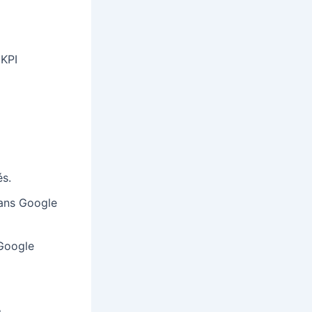
 KPI
és.
dans Google
 Google