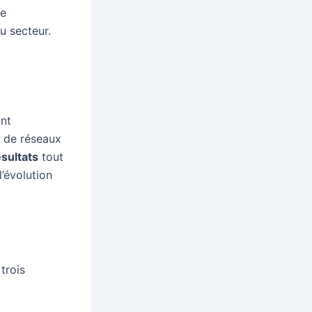
se
u secteur.
ant
s de réseaux
ésultats
tout
l’évolution
trois