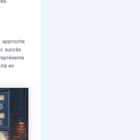
les.
 approche
ec succès
représente
ité en