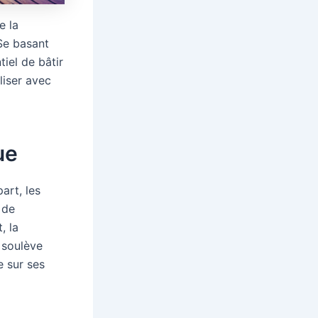
e la
Se basant
tiel de bâtir
liser avec
ue
art, les
 de
, la
 soulève
e sur ses