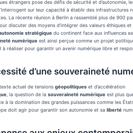
ues étrangers pose des défis de sécurité et d’autonomie, le
interrogent sur leur capacité à établir des infrastructures
es. La récente réunion à Berlin a rassemblé plus de 900 pa
our discuter des moyens d’intégrer des valeurs éthiques et
’autonomie stratégique
du continent face aux influences ex
ineté numérique
est ainsi perçue comme un projet politiqu
à réaliser pour garantir un avenir numérique libre et respo
cessité d’une souveraineté num
texte actuel de tensions
géopolitiques
et d’accélération
que
, la question de la
souveraineté numérique
est plus qu
ace à la domination des grandes puissances comme les États
rope doit agir pour garantir son autonomie et sa
liberté
numé
éponse aux enjeux contemporai