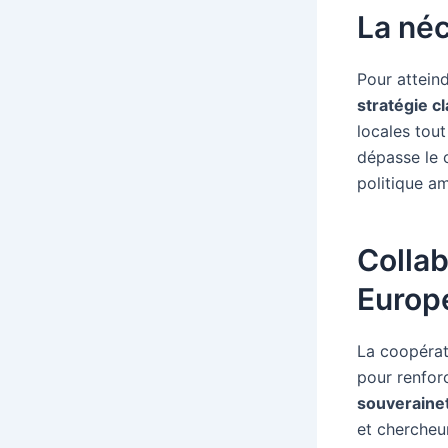
La néc
Pour attein
stratégie cl
locales tou
dépasse le c
politique am
Collab
Europ
La coopérat
pour renfor
souveraine
et chercheu