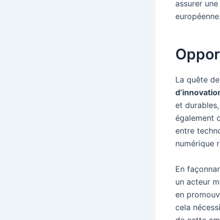
assurer une
européenne
Opport
La quête d
d’innovatio
et durables
également d
entre techno
numérique r
En façonna
un acteur ma
en promouv
cela nécessi