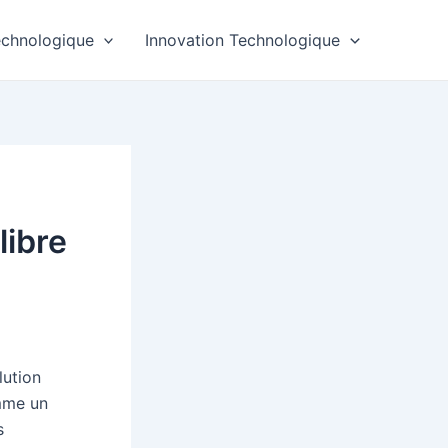
echnologique
Innovation Technologique
libre
lution
me un
s