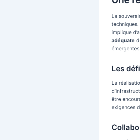
La souverai
techniques. 
implique d’
adéquate
de
émergentes
Les déf
La réalisati
d’infrastruc
être encoura
exigences d
Collabo