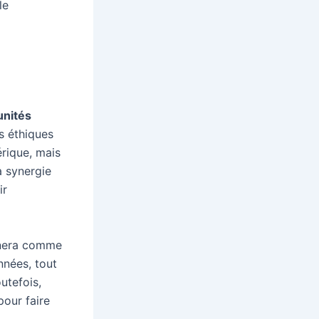
le
unités
s éthiques
rique, mais
a synergie
ir
nnera comme
nnées, tout
utefois,
pour faire