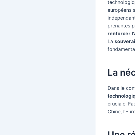
technologiq
européens s’
indépendant
prenantes p
renforcer l
La
souvera
fondamental 
La né
Dans le con
technologi
cruciale. F
Chine, l’Eu
Une r