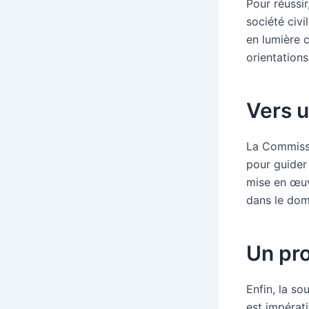
Pour réussir
société civ
en lumière c
orientations
Vers u
La Commiss
pour guider 
mise en œuvr
dans le dom
Un pro
Enfin, la so
est impérati