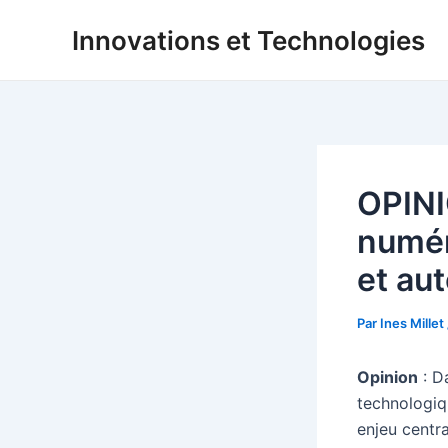
Aller
Innovations et Technologies
au
contenu
OPINI
numér
et au
Par
Ines Millet
Opinion
: D
technologiq
enjeu centr