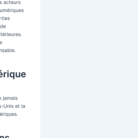
s acteurs
 numériques
rties
 de
térieures.
e
nsable.
érique
e jamais
-Unis et la
riques.
ns