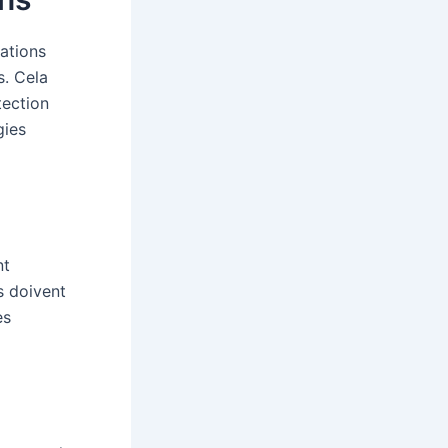
ations
s. Cela
tection
gies
nt
s doivent
es