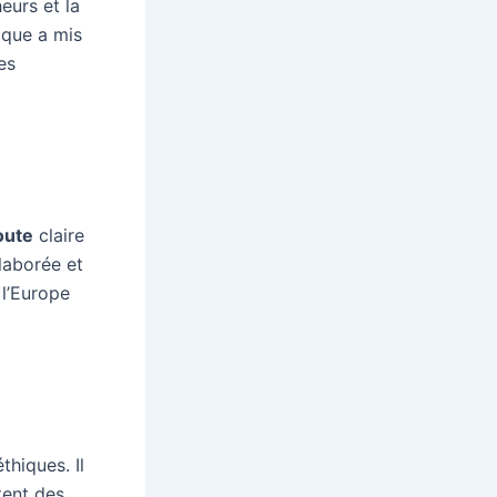
heurs et la
ique a mis
es
route
claire
élaborée et
 l’Europe
thiques. Il
tent des