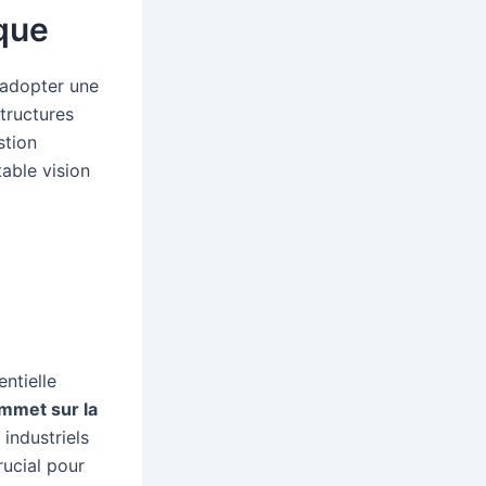
ique
t adopter une
structures
stion
table vision
ntielle
mmet sur la
industriels
rucial pour