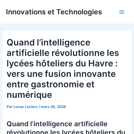
Aller
Innovations et Technologies
au
Main
contenu
Men
Quand l’intelligence
artificielle révolutionne les
lycées hôteliers du Havre :
vers une fusion innovante
entre gastronomie et
numérique
Par
Lucas Leclerc
/
mars 26, 2026
Quand l’intelligence artificielle
révolutionne les lycées hôteliers du