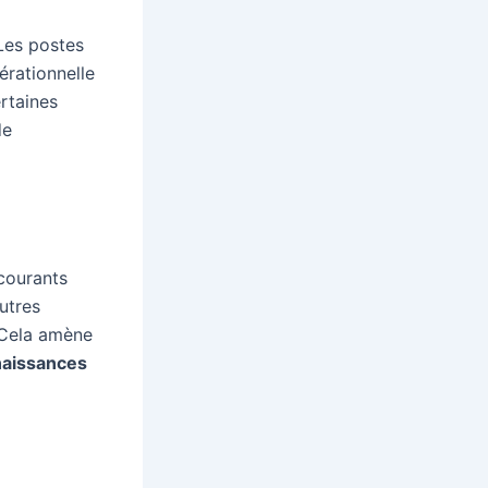
Les postes
érationnelle
ertaines
de
courants
utres
. Cela amène
naissances