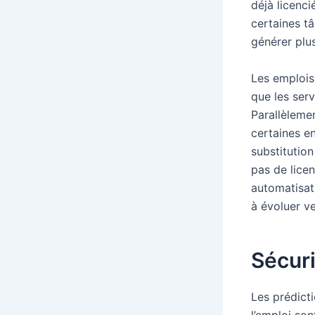
déjà licenc
certaines t
générer plus
Les emplois
que les serv
Parallèlemen
certaines en
substitution
pas de lice
automatisat
à évoluer ve
Sécurit
Les prédict
l’emploi so