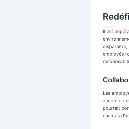
Redéfi
Il est impé
environneme
disparaître,
employés l’
responsabili
Collab
Les employés
accomplir d
pourrait con
champs d’ac