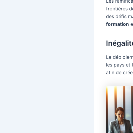
Les ramifica
frontières d
des défis m
formation
e
Inégalit
Le déploieme
les pays et 
afin de crée