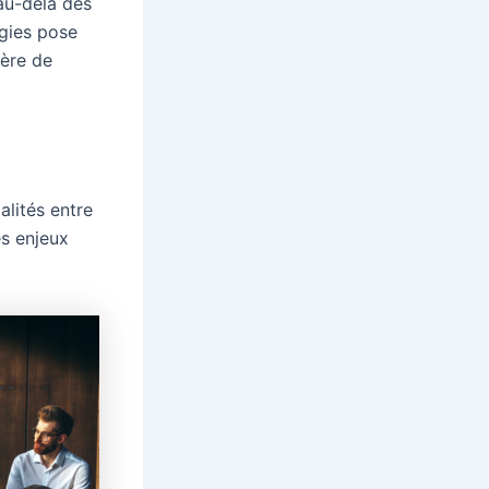
 au-delà des
ogies pose
ière de
alités entre
es enjeux