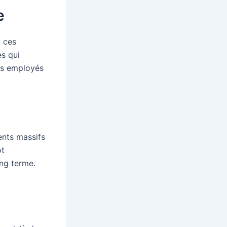
e
à ces
es qui
les employés
ents massifs
ôt
ong terme.