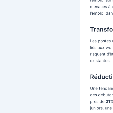
menacés à c
l’emploi dan
Transfo
Les postes 
liés aux wor
risquent d’
existantes.
Réduct
Une tendanc
des débutan
près de
21
juniors, une