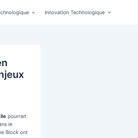
echnologique
Innovation Technologique
en
enjeux
lle
pourrait
ans le
me Block ont