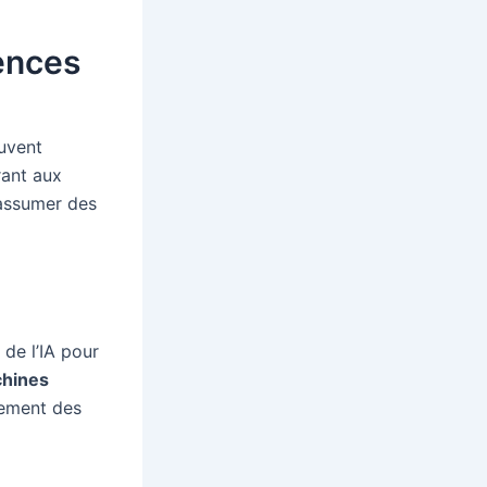
ences
uvent
rant aux
’assumer des
 de l’IA pour
chines
sement des