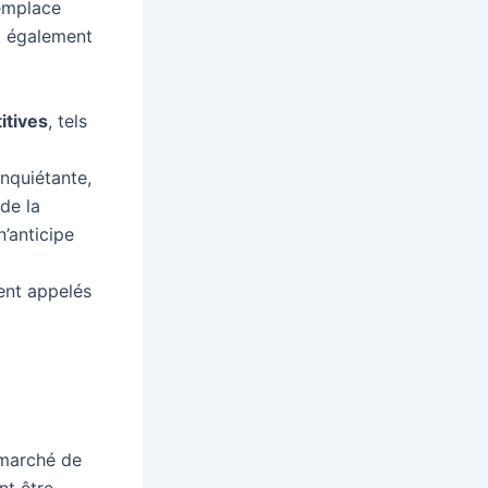
remplace
t également
itives
, tels
inquiétante,
de la
n’anticipe
ent appelés
 marché de
nt être