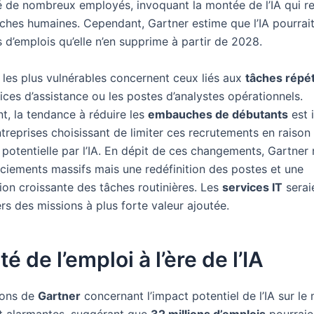
ié de nombreux employés, invoquant la montée de l’IA qui 
âches humaines. Cependant, Gartner estime que l’IA pourrai
 d’emplois qu’elle n’en supprime à partir de 2028.
 les plus vulnérables concernent ceux liés aux
tâches répét
ices d’assistance ou les postes d’analystes opérationnels.
t, la tendance à réduire les
embauches de débutants
est 
treprises choisissant de limiter ces recrutements en raison 
 potentielle par l’IA. En dépit de ces changements, Gartner 
nciements massifs mais une redéfinition des postes et une
ion croissante des tâches routinières. Les
services IT
serai
rs des missions à plus forte valeur ajoutée.
é de l’emploi à l’ère de l’IA
ions de
Gartner
concernant l’impact potentiel de l’IA sur le
nt alarmantes, suggérant que
32 millions d’emplois
pourraie