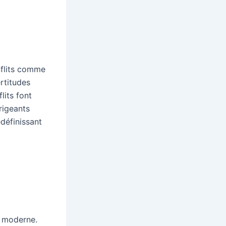
nflits comme
rtitudes
lits font
rigeants
edéfinissant
e moderne.