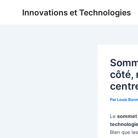
Aller
Innovations et Technologies
au
contenu
Somme
côté, 
centr
Par
Louis Bon
Le
sommet 
technologi
Bien que le