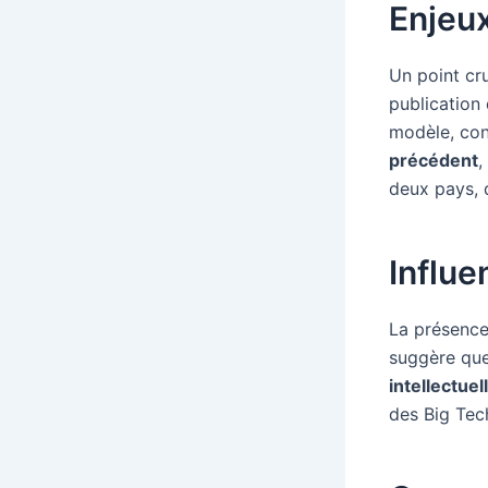
Enjeux
Un point cr
publication
modèle, co
précédent
,
deux pays, q
Influe
La présence 
suggère que 
intellectuel
des Big Tech