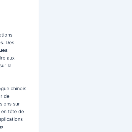
e
ations
es. Des
ques
dre aux
sur la
gue chinois
ur de
sions sur
 en tête de
mplications
ux