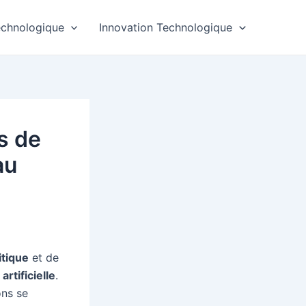
echnologique
Innovation Technologique
s de
au
itique
et de
artificielle
.
ons se