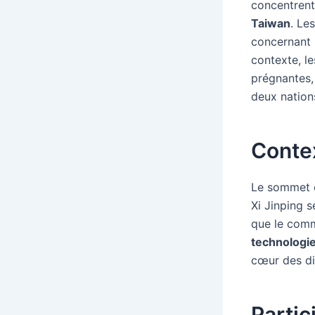
concentrent 
Taiwan
. Le
concernant 
contexte, le
prégnantes,
deux nation
Conte
Le sommet e
Xi Jinping 
que le comm
technologi
cœur des di
Partic