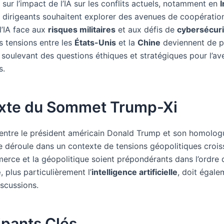
sur l’impact de l’IA sur les conflits actuels, notamment en
I
s dirigeants souhaitent explorer des avenues de coopératio
l’IA face aux
risques militaires
et aux défis de
cybersécuri
s tensions entre les
États-Unis
et la
Chine
deviennent de p
 soulevant des questions éthiques et stratégiques pour l’av
s.
xte du Sommet Trump-Xi
ntre le président américain Donald Trump et son homolog
se déroule dans un contexte de tensions géopolitiques crois
erce et la géopolitique soient prépondérants dans l’ordre d
e
, plus particulièrement l’
intelligence artificielle
, doit égale
scussions.
ipants Clés