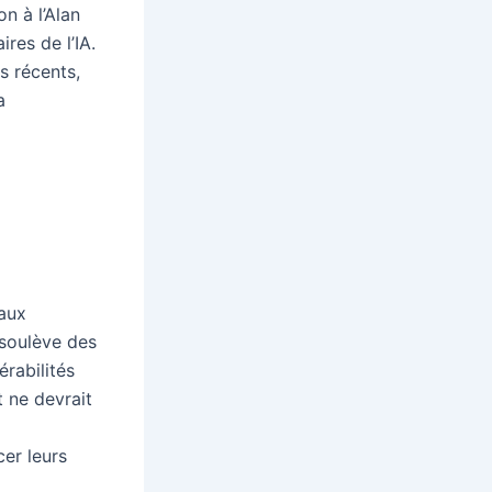
n à l’Alan
ires de l’IA.
s récents,
a
 aux
 soulève des
rabilités
t ne devrait
cer leurs