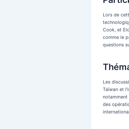
Lors de cett
technologiq
Cook, et Elo
comme le pa
questions su
Théma
Les discussi
Taïwan et l’
notamment à 
des opératio
internationa