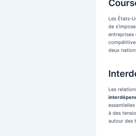
Course
Les États-U
de s’imposer
entreprises
compétitives
deux nation
Inter
Les relation
interdépen
essentielle
à des tensi
autour des t