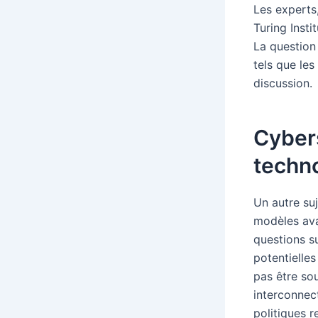
Les experts,
Turing Insti
La question
tels que les
discussion.
Cyber
techn
Un autre su
modèles ava
questions s
potentielles
pas être sou
interconnect
politiques r