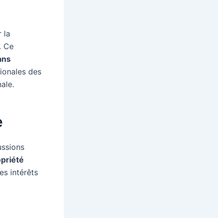
 la
. Ce
ans
tionales des
ale.
e
ussions
priété
es intérêts