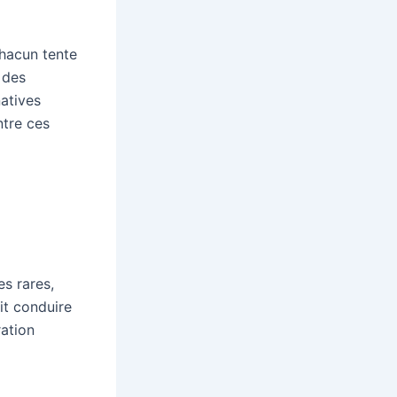
hacun tente
 des
atives
ntre ces
s rares,
it conduire
ration