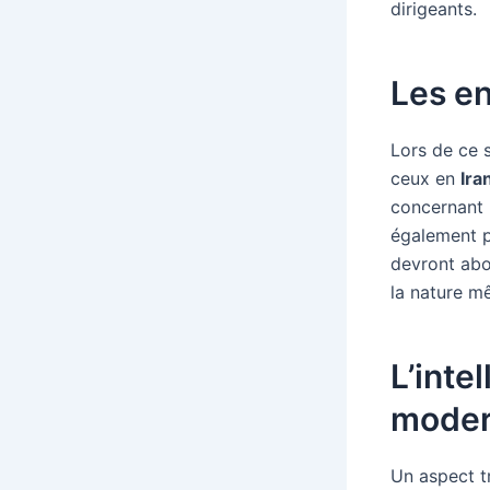
dirigeants.
Les en
Lors de ce 
ceux en
Ira
concernant 
également p
devront abor
la nature m
L’intel
mode
Un aspect tr