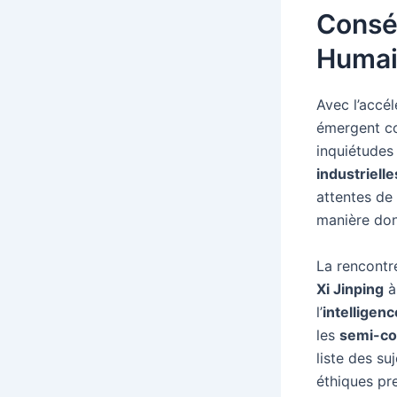
Conséq
Huma
Avec l’accé
émergent co
inquiétudes
industrielle
attentes de 
manière dont
La rencontr
Xi Jinping
à
l’
intelligence
les
semi-co
liste des su
éthiques pr