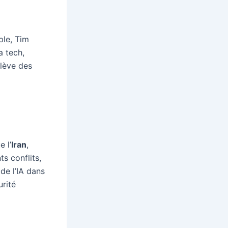
ple, Tim
a tech,
lève des
 l’
Iran
,
ts conflits,
de l’IA dans
urité