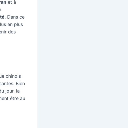
ran
et à
n
té
. Dans ce
lus en plus
enir des
ue chinois
santes. Bien
u jour, la
ment être au