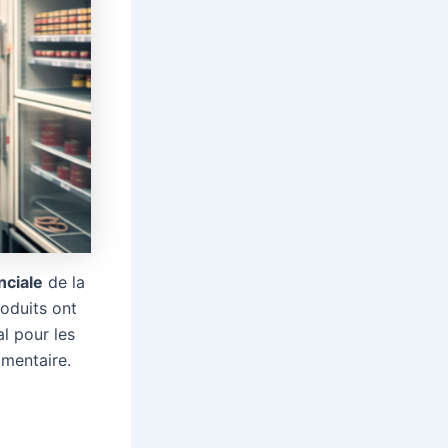
nciale
de la
roduits ont
ial pour les
imentaire.