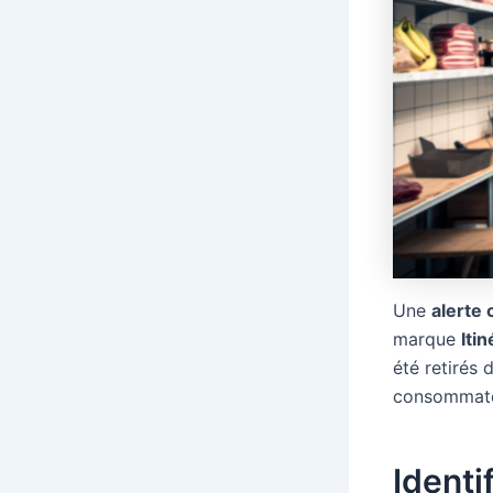
Une
alerte
marque
Iti
été retirés 
consommateur
Identi