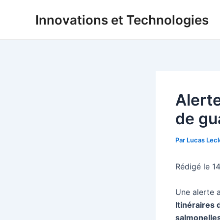
Aller
Innovations et Technologies
au
contenu
Alert
de gu
Par
Lucas Lec
Rédigé le 1
Une alerte 
Itinéraires
salmonelle