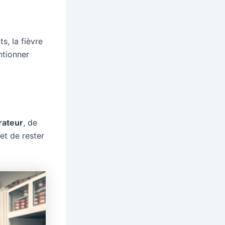
s, la fièvre
ntionner
rateur
, de
et de rester