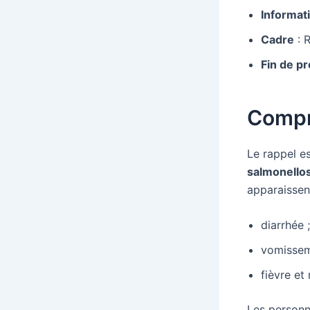
Informat
Cadre
: R
Fin de p
Compre
Le rappel es
salmonello
apparaissen
diarrhée ;
vomissem
fièvre et
Les personn