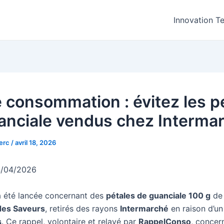
Innovation T
e consommation : évitez les p
anciale vendus chez Interma
lerc
/
avril 18, 2026
4/04/2026
a été lancée concernant des
pétales de guanciale 100 g
de 
 des Saveurs
, retirés des rayons
Intermarché
en raison d’un
s
. Ce rappel, volontaire et relayé par
RappelConso
, concer