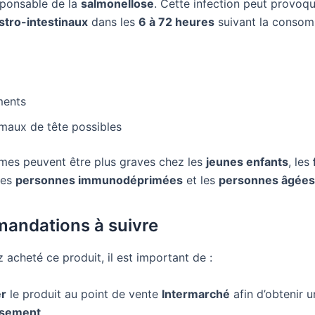
sponsable de la
salmonellose
. Cette infection peut provoq
stro-intestinaux
dans les
6 à 72 heures
suivant la consom
ments
 maux de tête possibles
es peuvent être plus graves chez les
jeunes enfants
, les
 les
personnes immunodéprimées
et les
personnes âgées
andations à suivre
 acheté ce produit, il est important de :
er
le produit au point de vente
Intermarché
afin d’obtenir u
sement
.