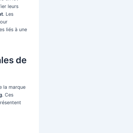
ier leurs
nt
. Les
pour
s liés à une
ales de
de la marque
g
. Ces
résentent