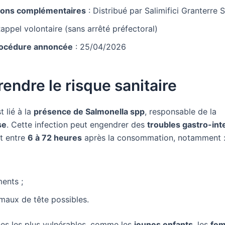
ions complémentaires
: Distribué par Salimifici Granterre S
appel volontaire (sans arrêté préfectoral)
rocédure annoncée
: 25/04/2026
ndre le risque sanitaire
t lié à la
présence de Salmonella spp
, responsable de la
se
. Cette infection peut engendrer des
troubles gastro-int
t entre
6 à 72 heures
après la consommation, notamment 
ents ;
 maux de tête possibles.
es les plus vulnérables, comme les
jeunes enfants
, les
fe