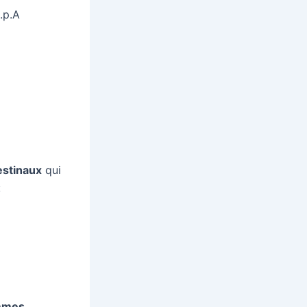
.p.A
estinaux
qui
:
mmes