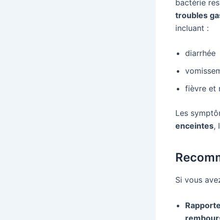
bactérie re
troubles ga
incluant :
diarrhée
vomisse
fièvre et
Les symptôm
enceintes
,
Recomm
Si vous avez
Rapport
rembour