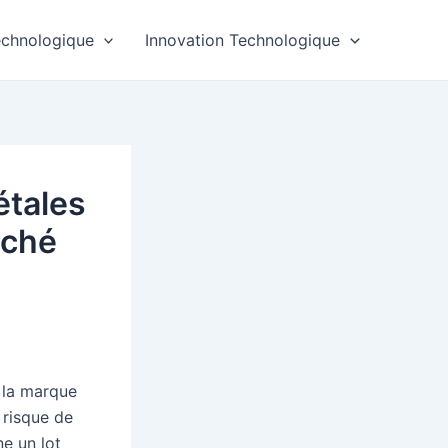
echnologique
Innovation Technologique
étales
rché
la marque
 risque de
ne un lot