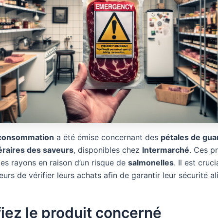
 consommation
a été émise concernant des
pétales de gua
néraires des saveurs
, disponibles chez
Intermarché
. Ces p
des rayons en raison d’un risque de
salmonelles
. Il est cruc
s de vérifier leurs achats afin de garantir leur sécurité al
fiez le produit concerné