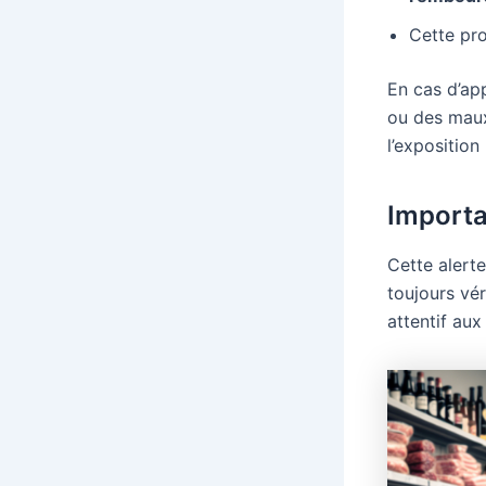
Cette pro
En cas d’ap
ou des maux
l’exposition
Importa
Cette alert
toujours vér
attentif au