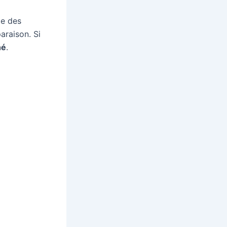
ge des
araison. Si
hé
.