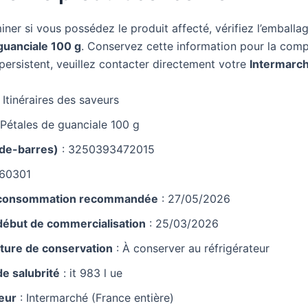
ner si vous possédez le produit affecté, vérifiez l’emballa
guanciale 100 g
. Conservez cette information pour la comp
persistent, veuillez contacter directement votre
Intermarc
 Itinéraires des saveurs
 Pétales de guanciale 100 g
de-barres)
: 3250393472015
60301
 consommation recommandée
: 27/05/2026
début de commercialisation
: 25/03/2026
ure de conservation
: À conserver au réfrigérateur
e salubrité
: it 983 l ue
teur
: Intermarché (France entière)