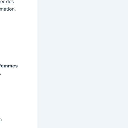
uer des
mation,
femmes
.
n